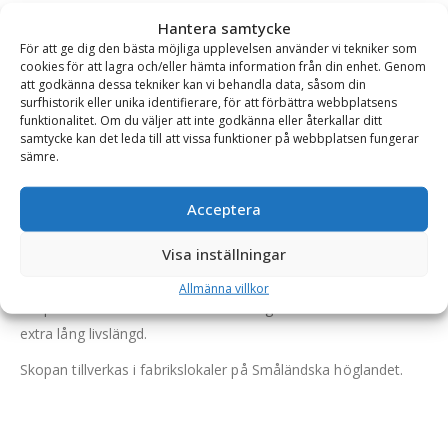
Se alla produkter inom samma kategori
Hantera samtycke
Profilskopor
För att ge dig den bästa möjliga upplevelsen använder vi tekniker som
cookies för att lagra och/eller hämta information från din enhet. Genom
att godkänna dessa tekniker kan vi behandla data, såsom din
surfhistorik eller unika identifierare, för att förbättra webbplatsens
BESKRIVNING
funktionalitet. Om du väljer att inte godkänna eller återkallar ditt
samtycke kan det leda till att vissa funktioner på webbplatsen fungerar
sämre.
Profilskopa – fäste S45, volym 400 liter, bredd 1700/300
Acceptera
mm
Profilskopan är en tålig skopa specialanpassad för
Visa inställningar
dikningsarbeten.
Allmänna villkor
Skopan är konstruerad av svenska höghållfasta material för
extra lång livslängd.
Skopan tillverkas i fabrikslokaler på Småländska höglandet.