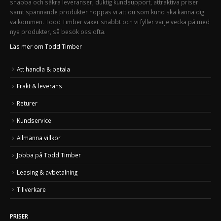
snabba och säkra leveranser, duktig kundsupport, attraktiva priser
samt spännande produkter hoppas vi att du som kund ska känna dig
välkommen. Todd Timber växer snabbt och vi fyller varje vecka på med
nya produkter, så besök oss ofta.
Läs mer om Todd Timber
Att handla & betala
Frakt & leverans
Returer
Kundservice
Allmänna villkor
Jobba på Todd Timber
Leasing & avbetalning
Tillverkare
PRISER