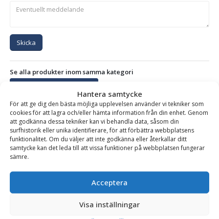
Skicka
Se alla produkter inom samma kategori
Hydrauliska Planeringsskopor
Hantera samtycke
För att ge dig den bästa möjliga upplevelsen använder vi tekniker som
cookies för att lagra och/eller hämta information från din enhet. Genom
att godkänna dessa tekniker kan vi behandla data, såsom din
BESKRIVNING
surfhistorik eller unika identifierare, för att förbättra webbplatsens
funktionalitet. Om du väljer att inte godkänna eller återkallar ditt
samtycke kan det leda till att vissa funktioner på webbplatsen fungerar
sämre.
Planeringsskopa – hydraulisk, fäste S2/B27, volym 1500
liter, bredd 2000 mm
Acceptera
Hydraulisk planeringsskopa med liggande cylindrar för
markplaneringsarbeten med grävmaskin.
Denna skopa
Visa inställningar
är användbar inom oavsett om det gäller entreprenad,