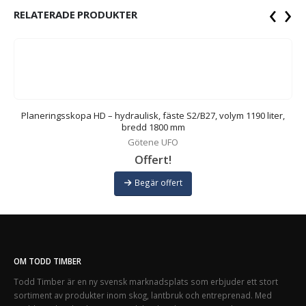
‹
›
RELATERADE PRODUKTER
Planeringsskopa HD – hydraulisk, fäste S2/B27, volym 1190 liter,
bredd 1800 mm
Götene UFO
Offert!
Begär offert
OM TODD TIMBER
Todd Timber är en ny svensk marknadsplats som erbjuder ett stort
sortiment av produkter inom skog, lantbruk och entreprenad. Med