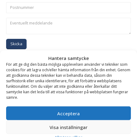
Skicka
Hantera samtycke
Se alla produkter inom samma kategori
För att ge dig den bästa möjliga upplevelsen använder vi tekniker som
cookies för att lagra och/eller hämta information från din enhet. Genom
Hydrauliska Planeringsskopor
att godkänna dessa tekniker kan vi behandla data, såsom din
surfhistorik eller unika identifierare, för att förbättra webbplatsens
funktionalitet. Om du väljer att inte godkänna eller återkallar ditt
samtycke kan det leda till att vissa funktioner på webbplatsen fungerar
BESKRIVNING
sämre.
Acceptera
Planeringsskopa HD – hydraulisk, fäste S80, volym 2100
liter, bredd 2200 mm
Visa inställningar
Hydraulisk planeringsskopa i HD-utförande av högsta kvalitet.