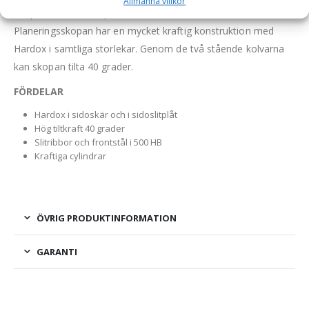
Allmänna villkor
Skopan är tillverkad på Götene UFOs fabrik i Götene.
Planeringsskopan har en mycket kraftig konstruktion med
Hardox i samtliga storlekar. Genom de två stående kolvarna
kan skopan tilta 40 grader.
FÖRDELAR
Hardox i sidoskär och i sidoslitplåt
Hög tiltkraft 40 grader
Slitribbor och frontstål i 500 HB
Kraftiga cylindrar
ÖVRIG PRODUKTINFORMATION
GARANTI