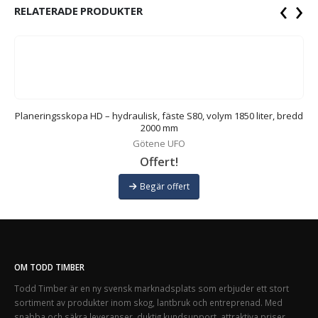
‹
›
RELATERADE PRODUKTER
dd
Planeringsskopa HD – hydraulisk, fäste S80, volym 1850 liter, bredd
P
2000 mm
Götene UFO
Offert!
Begär offert
OM TODD TIMBER
Todd Timber är en ny svensk marknadsplats som erbjuder ett stort
sortiment av produkter inom skog, lantbruk och entreprenad. Med
snabba och säkra leveranser, duktig kundsupport, attraktiva priser