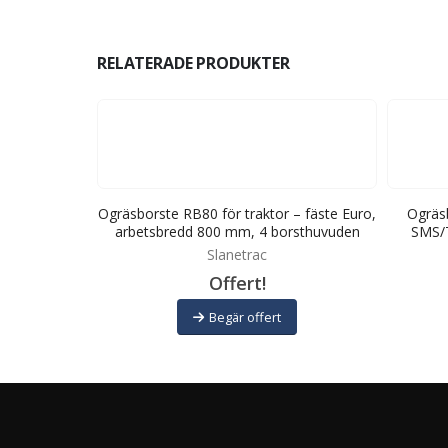
RELATERADE PRODUKTER
tare – fäste
Ogräsborste RB80 för traktor – fäste Euro,
Ogräsb
 borsthuvuden
arbetsbredd 800 mm, 4 borsthuvuden
SMS/T
Slanetrac
Offert!
Begär offert