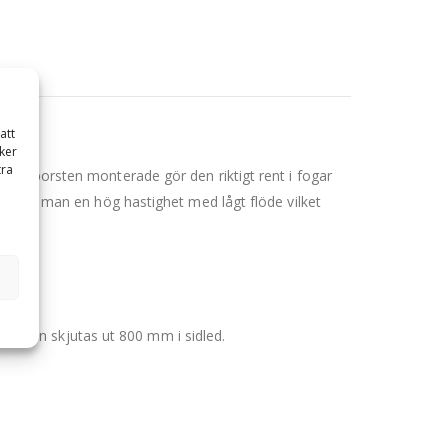
att
ker
tra
stålborsten monterade gör den riktigt rent i fogar
et får man en hög hastighet med lågt flöde vilket
t kan skjutas ut 800 mm i sidled.