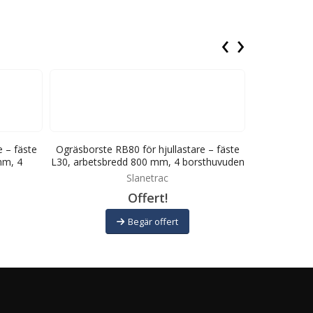
‹
›
 – fäste
Ogräsborste RB80 för hjullastare – fäste
Ogräsborste 
mm, 4
L30, arbetsbredd 800 mm, 4 borsthuvuden
arbetsbre
Slanetrac
Offert!
Begär offert