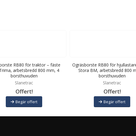
orste RB80 för traktor – fäste
Ogräsborste RB80 för hjullastare
rima, arbetsbredd 800 mm, 4
Stora BM, arbetsbredd 800 
borsthuvuden
borsthuvuden
Slanetrac
Slanetrac
Offert!
Offert!
Begär offert
Begär offert