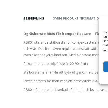
BESKRIVNING
ÖVRIG PRODUKTINFORMATION
För
Ogräsborste RB80 för kompaktlastare – fäste 
lag
kan
RB80 roterande stålborste för kompaktlastare är ogrä
web
och vrår. Det finns även mjukare borst att sätta dit.
sam
även skonar hydraulmotorn. Med 4 borstar monterat
Rekommenderat oljeflöde är 20-90 l/min.
Stålborstarna är enkla att byta ut genom att lossa på 
Jämte borsten får man med ett armsystem (SA800) so
RB80 stålborste är tillverkad på Irland och levereras 