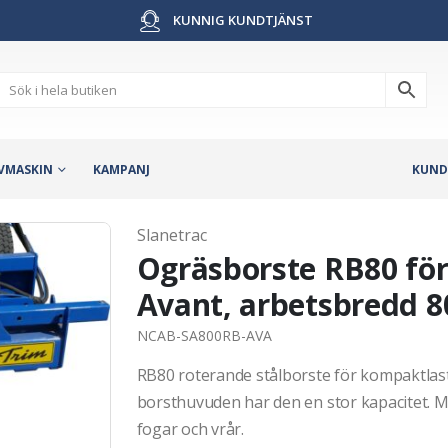
KUNNIG KUNDTJÄNST
VMASKIN
KAMPANJ
KUND
Slanetrac
Ogräsborste RB80 för
Avant, arbetsbredd 
NCAB-SA800RB-AVA
RB80 roterande stålborste för kompaktlast
borsthuvuden har den en stor kapacitet. M
fogar och vrår.