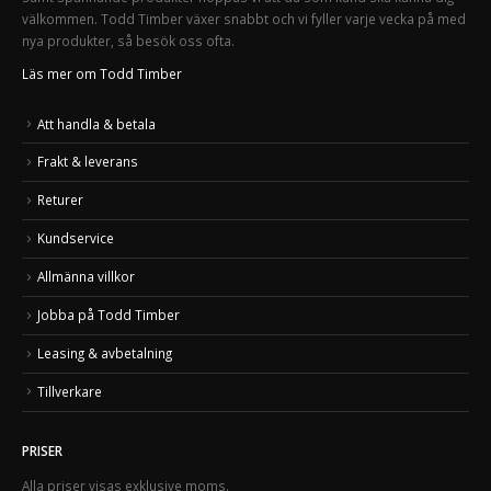
välkommen. Todd Timber växer snabbt och vi fyller varje vecka på med
nya produkter, så besök oss ofta.
Läs mer om Todd Timber
Att handla & betala
Frakt & leverans
Returer
Kundservice
Allmänna villkor
Jobba på Todd Timber
Leasing & avbetalning
Tillverkare
PRISER
Alla priser visas exklusive moms.