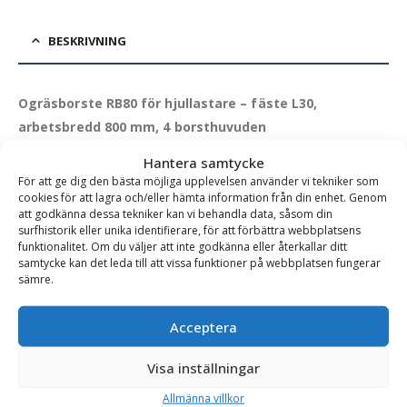
BESKRIVNING
Ogräsborste RB80 för hjullastare – fäste L30,
arbetsbredd 800 mm, 4 borsthuvuden
RB80 roterande stålborste för hjullastare är ogräsets skräck!
Hantera samtycke
För att ge dig den bästa möjliga upplevelsen använder vi tekniker som
Med sina 4 borsthuvuden har den en stor kapacitet. Med
cookies för att lagra och/eller hämta information från din enhet. Genom
stålborsten monterade gör den riktigt rent i fogar och vrår.
att godkänna dessa tekniker kan vi behandla data, såsom din
Det finns även mjukare borst att sätta dit. Tack vare
surfhistorik eller unika identifierare, för att förbättra webbplatsens
funktionalitet. Om du väljer att inte godkänna eller återkallar ditt
växellådan som sitter mellan hydraulmotorn och borsthuvudet
samtycke kan det leda till att vissa funktioner på webbplatsen fungerar
får man en hög hastighet med lågt flöde vilket även skonar
sämre.
hydraulmotorn. Med 4 borstar monterat har man en
arbetsbredd på 800 mm.
Acceptera
Rekommenderat oljeflöde är 20-90 l/min.
Visa inställningar
Stålborstarna är enkla att byta ut genom att lossa på de
Allmänna villkor