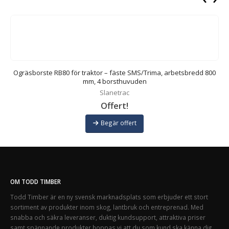
d
Ogräsborste RB80 för traktor – fäste SMS/Trima, arbetsbredd 800
mm, 4 borsthuvuden
Slanetrac
Offert!
Begär offert
OM TODD TIMBER
Todd Timber är en ny svensk marknadsplats som erbjuder ett stort
sortiment av produkter inom skog, lantbruk och entreprenad. Med
snabba och säkra leveranser, duktig kundsupport, attraktiva priser
samt spännande produkter hoppas vi att du som kund ska känna dig