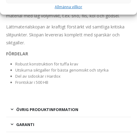
Allmänna villkor
prestanda för lastning, körning och tömning. Hanterar
material med låg volymvikt, t.ex. snö, flis, kol och gödsel.
Lättmaterialskopan är kraftigt förstärkt vid samtliga kritiska
slitpunkter. Skopan levereras komplett med sparskär och
siktgaller.
FÖRDELAR
Robust konstruktion för tuffa krav
Utskurna siktgaller för bästa genomsikt och styrka
Del av sidoskär i Hardox
Frontskär i 500 HB
ÖVRIG PRODUKTINFORMATION
GARANTI