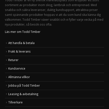
Todd Timber är en ny svensk marknadsplats som erbjuder ett stort
sortiment av produkter inom skog, lantbruk och entreprenad. Med
snabba och säkra leveranser, duktig kundsupport, attraktiva priser
samt spännande produkter hoppas vi att du som kund ska känna dig
välkommen. Todd Timber växer snabbt och vi fyller varje vecka på med
nya produkter, så besök oss ofta.
Läs mer om Todd Timber
Att handla & betala
Frakt & leverans
Returer
Kundservice
Allmänna villkor
Jobba på Todd Timber
Leasing & avbetalning
Tillverkare