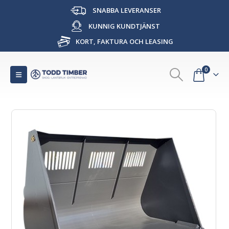
SNABBA LEVERANSER
KUNNIG KUNDTJÄNST
KORT, FAKTURA OCH LEASING
0