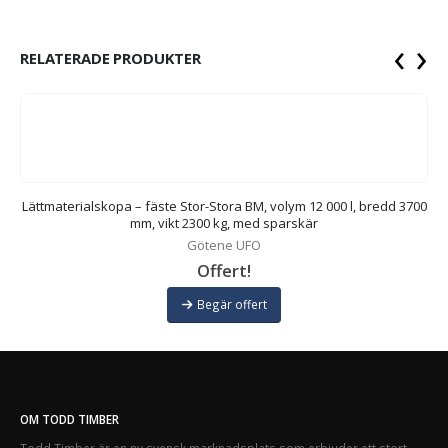
‹
›
RELATERADE PRODUKTER
m,
Lättmaterialskopa – fäste Stor-Stora BM, volym 12 000 l, bredd 3700
mm, vikt 2300 kg, med sparskär
Götene UFO
Offert!
Begär offert
OM TODD TIMBER