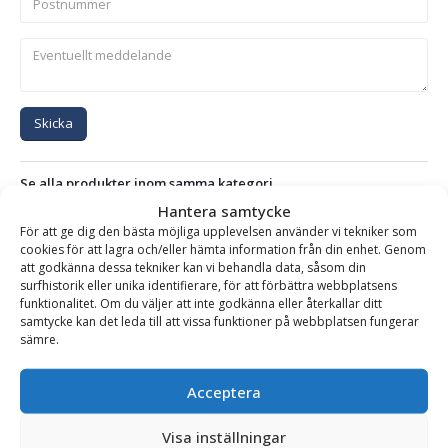
Skicka
Se alla produkter inom samma kategori
Hantera samtycke
Lättmaterialskopor
För att ge dig den bästa möjliga upplevelsen använder vi tekniker som
cookies för att lagra och/eller hämta information från din enhet. Genom
att godkänna dessa tekniker kan vi behandla data, såsom din
surfhistorik eller unika identifierare, för att förbättra webbplatsens
BESKRIVNING
funktionalitet. Om du väljer att inte godkänna eller återkallar ditt
samtycke kan det leda till att vissa funktioner på webbplatsen fungerar
sämre.
Lättmaterialskopa – fäste Stora BM, volym 10 000 l,
bredd 3400 mm, vikt 2150 kg, med sparskär
Acceptera
En robust lättmaterialskopa för dig som vill ha funktionalitet
Visa inställningar
till ett bra pris. Effektiv kombination av slitstyrka och optimal