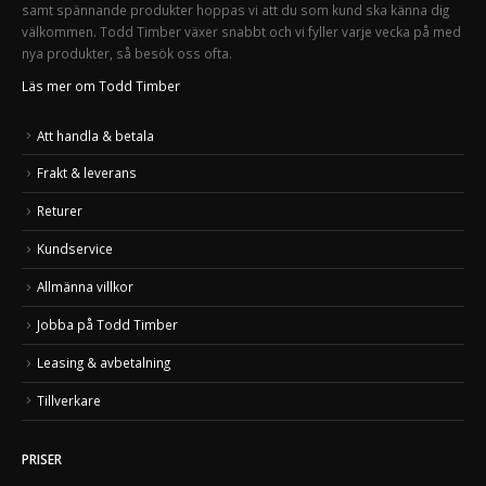
samt spännande produkter hoppas vi att du som kund ska känna dig
välkommen. Todd Timber växer snabbt och vi fyller varje vecka på med
nya produkter, så besök oss ofta.
Läs mer om Todd Timber
Att handla & betala
Frakt & leverans
Returer
Kundservice
Allmänna villkor
Jobba på Todd Timber
Leasing & avbetalning
Tillverkare
PRISER