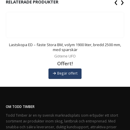
‹
›
RELATERADE PRODUKTER
Lastskopa ED – fäste Stora BM, volym 1900 liter, bredd 2500 mm,
med sparskär
Götene UFO
Offert!
Begär offert
OM TODD TIMBER
Todd Timber är en ny svensk marknadsplats som erbjuder ett stort
sortiment av produkter inom skog, lantbruk och entreprenad. Med
snabba och säkra leveranser, duktig kundsupport, attraktiva priser