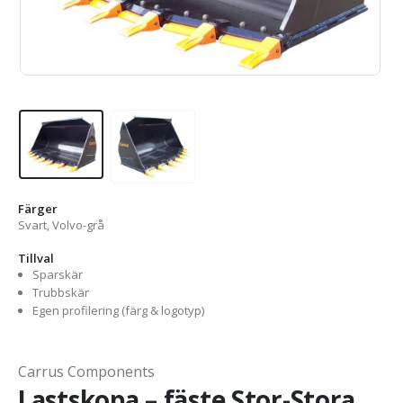
Färger
Svart, Volvo-grå
Tillval
Sparskär
Trubbskär
Egen profilering (färg & logotyp)
Carrus Components
Lastskopa – fäste Stor-Stora