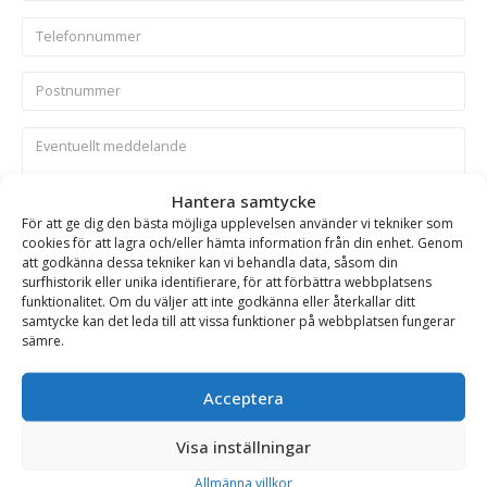
Hantera samtycke
Skicka
För att ge dig den bästa möjliga upplevelsen använder vi tekniker som
cookies för att lagra och/eller hämta information från din enhet. Genom
att godkänna dessa tekniker kan vi behandla data, såsom din
surfhistorik eller unika identifierare, för att förbättra webbplatsens
Se alla produkter inom samma kategori
funktionalitet. Om du väljer att inte godkänna eller återkallar ditt
Lastskopor
Lastskopor på kampanj
samtycke kan det leda till att vissa funktioner på webbplatsen fungerar
sämre.
Acceptera
BESKRIVNING
Visa inställningar
Lastskopa – fäste Stor-Stora BM, volym 7700 l, bredd
Allmänna villkor