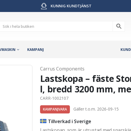
KUNNIG KUNDTJÄNST
VMASKIN
KAMPANJ
KUND
Carrus Components
Lastskopa – fäste St
l, bredd 3200 mm, me
CARR-1002107
Gäller t.o.m. 2026-09-15
KAMPANJVARA
Tillverkad i Sverige
Lastskopan, som är utrustad med sparskär,