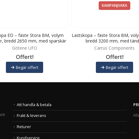
KAMPANJVARA
opa ED – fäste Stora BM, volym
Lastskopa – fäste Stora BM, voly
ter, bredd 2650 mm, med sparskär
bredd 3200 mm, med tänd
Götene UFO
Carrus Components
Offert!
Offert!
Begär offert
Begär offert
Att handla & betala
PR
ett
All
Frakt & leverans
Returer
Kundservice