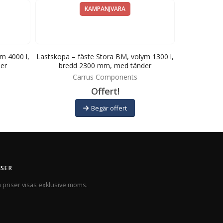
KAMPANJVARA
m 4000 l,
Lastskopa – fäste Stora BM, volym 1300 l,
Lastskopa – 
er
bredd 2300 mm, med tänder
bredd
Carrus Components
C
Offert!
Begär offert
ISER
a priser visas exklusive moms.