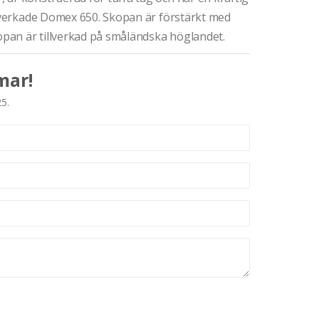
llverkade Domex 650. Skopan är förstärkt med
kopan är tillverkad på småländska höglandet.
mar!
25.