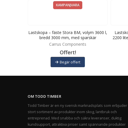
KAMPANJVARA
a BM, volym
Lastskopa – fäste Stora BM, volym 3600 l,
Lastsk
med sparskär
bredd 3000 mm, med sparskär
2200 li
Carrus Components
Offert!
Begär offert
OM TODD TIMBER
Todd Timber är en ny svensk marknadsplats som erbjuder 
stort sortiment av produkter inom skog, lantbruk och
entreprenad. Med snabba och säkra leveranser, duktig
kundsupport, attraktiva priser samt spännande produkter