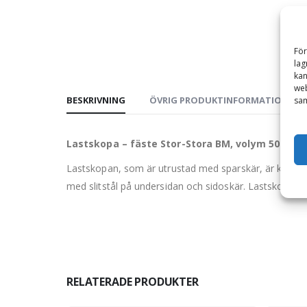
För
lag
kan
web
BESKRIVNING
ÖVRIG PRODUKTINFORMATION
sam
Lastskopa – fäste Stor-Stora BM, volym 5000 l,
Lastskopan, som är utrustad med sparskär, är konstrue
med slitstål på undersidan och sidoskär. Lastskopan ä
RELATERADE PRODUKTER