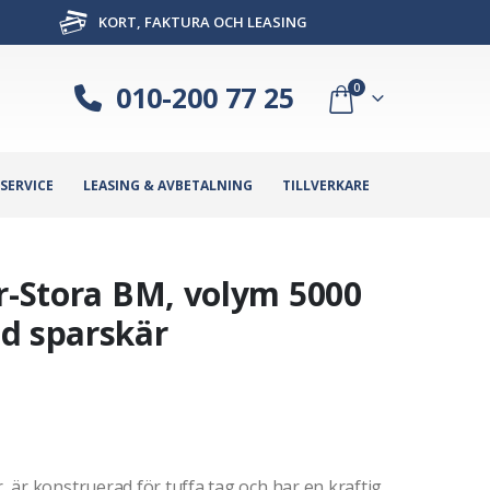
KORT, FAKTURA OCH LEASING
010-200 77 25
0
SERVICE
LEASING & AVBETALNING
TILLVERKARE
or-Stora BM, volym 5000
d sparskär
 är konstruerad för tuffa tag och har en kraftig