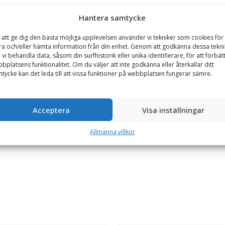
Hantera samtycke
Se alla produkter inom samma kategori
Lastskopor
Lastskopor på kampanj
 att ge dig den bästa möjliga upplevelsen använder vi tekniker som cookies för 
ra och/eller hämta information från din enhet. Genom att godkänna dessa tekni
 vi behandla data, såsom din surfhistorik eller unika identifierare, för att förbät
bplatsens funktionalitet. Om du väljer att inte godkänna eller återkallar ditt
GARANTI
tycke kan det leda till att vissa funktioner på webbplatsen fungerar sämre.
 bredd 3200 mm, med sparskär
Acceptera
Visa inställningar
rad för tuffa tag och har en kraftig botten i Hardox 450. Gavlar och
Allmänna villkor
r tillverkad på småländska höglandet.