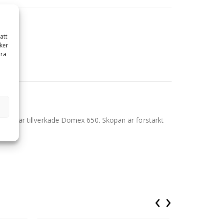
att
ker
tra
 rygg är tillverkade Domex 650. Skopan är förstärkt
‹
›