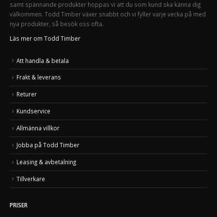
samt spännande produkter hoppas vi att du som kund ska känna dig
välkommen. Todd Timber växer snabbt och vi fyller varje vecka på med
nya produkter, så besök oss ofta.
Läs mer om Todd Timber
Att handla & betala
Frakt & leverans
Returer
Kundservice
Allmänna villkor
Jobba på Todd Timber
Leasing & avbetalning
Tillverkare
PRISER