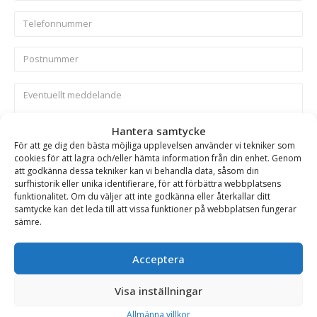
Hantera samtycke
Skicka
För att ge dig den bästa möjliga upplevelsen använder vi tekniker som
cookies för att lagra och/eller hämta information från din enhet. Genom
att godkänna dessa tekniker kan vi behandla data, såsom din
surfhistorik eller unika identifierare, för att förbättra webbplatsens
Se alla produkter inom samma kategori
funktionalitet. Om du väljer att inte godkänna eller återkallar ditt
Lastskopor
Lastskopor på kampanj
samtycke kan det leda till att vissa funktioner på webbplatsen fungerar
sämre.
Acceptera
BESKRIVNING
Visa inställningar
Lastskopa – fäste Stor-Stora BM, volym 7000 l, bredd
Allmänna villkor