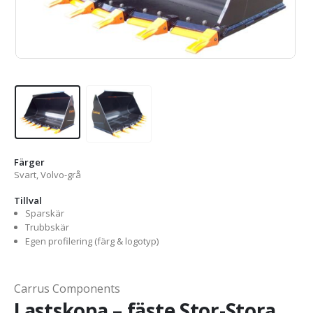
Färger
Svart, Volvo-grå
Tillval
Sparskär
Trubbskär
Egen profilering (färg & logotyp)
Carrus Components
Lastskopa – fäste Stor-Stora