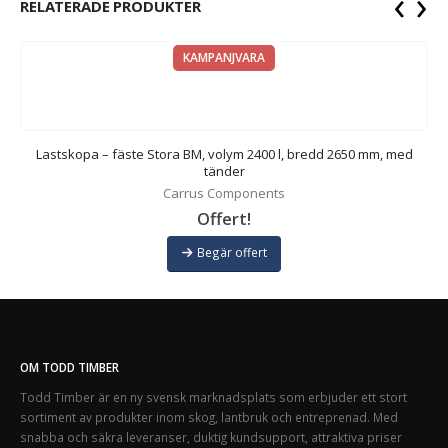
‹
›
RELATERADE PRODUKTER
KAMPANJVARA
ed
Lastskopa – fäste Stora BM, volym 2400 l, bredd 2650 mm, med
tänder
Carrus Components
Offert!
Begär offert
OM TODD TIMBER
Todd Timber är en ny svensk marknadsplats som erbjuder ett stort
sortiment av produkter inom skog, lantbruk och entreprenad. Med
snabba och säkra leveranser, duktig kundsupport, attraktiva priser