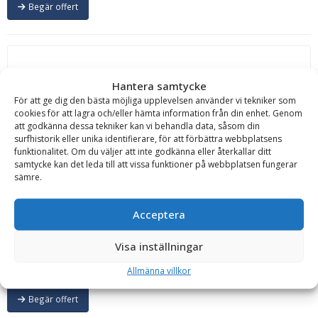
Begär offert
Hantera samtycke
För att ge dig den bästa möjliga upplevelsen använder vi tekniker som
cookies för att lagra och/eller hämta information från din enhet. Genom
Carrus Components
att godkänna dessa tekniker kan vi behandla data, såsom din
Lastskopa – fäste Stora BM, volym 2100 l, bredd 2500
surfhistorik eller unika identifierare, för att förbättra webbplatsens
funktionalitet. Om du väljer att inte godkänna eller återkallar ditt
mm, med tänder
samtycke kan det leda till att vissa funktioner på webbplatsen fungerar
Bredd:
2500 mm
Djup:
1000 mm
Färg:
Svart, Blå, Volvo-grå
Fäste:
Stora
sämre.
BM
Höjd:
1150 mm
Slitribbor:
Ja
Sparskär:
Nej
Tänder:
Ja
Tandsystem:
CAT
Tillval:
Sparskär, Trubbskär, Egen profilering (färg &
Acceptera
logotyp)
Tillverkningsland:
Sverige
Vikt:
1000 kg
Volym:
2100 l
Läs mer
Visa inställningar
Offert!
Allmänna villkor
KAMPANJVARA
Begär offert