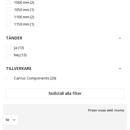
1000 mm
(2)
1050 mm
(1)
1100 mm
(2)
1150 mm
(1)
1200 mm
(3)
TÄNDER
1250 mm
(1)
1280 mm
(2)
Ja
(13)
1380 mm
(2)
Nej
(13)
1500 mm
(2)
1680 mm
(2)
TILLVERKARE
1780 mm
(2)
Carrus Components
(26)
1800 mm
(2)
Nollställ alla filter
Priser visas exkl. moms