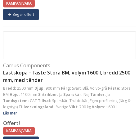
KAMPANJVARA
Begär offert
Carrus Components
Lastskopa – fäste Stora BM, volym 1600 l, bredd 2500
mm, med tänder
Bredd:
2500 mm
Djup:
900 mm
Färg:
Svart, Blå, Volvo-grå
Fäste:
Stora
BM
Höjd:
1100 mm
Slitribbor:
Ja
Sparskär:
Nej
Tänder:
Ja
Tandsystem:
CAT
Tillval:
Sparskär, Trubbskär, Egen profilering (färg &
logotyp)
Tillverkningsland:
Sverige
Vikt:
790 kg
Volym:
1600 l
Läs mer
Offert!
KAMPANJVARA