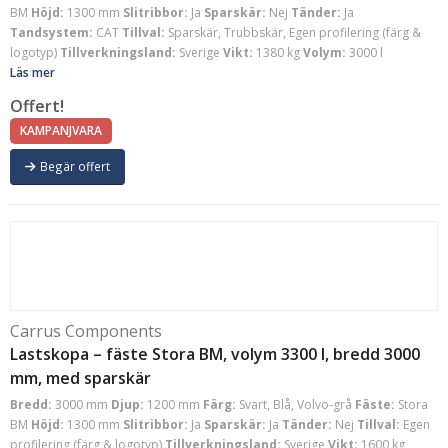
BM
Höjd:
1300 mm
Slitribbor:
Ja
Sparskär:
Nej
Tänder:
Ja
Tandsystem:
CAT
Tillval:
Sparskär, Trubbskär, Egen profilering (färg &
logotyp)
Tillverkningsland:
Sverige
Vikt:
1380 kg
Volym:
3000 l
Läs mer
Offert!
KAMPANJVARA
Begär offert
Carrus Components
Lastskopa – fäste Stora BM, volym 3300 l, bredd 3000
mm, med sparskär
Bredd:
3000 mm
Djup:
1200 mm
Färg:
Svart, Blå, Volvo-grå
Fäste:
Stora
BM
Höjd:
1300 mm
Slitribbor:
Ja
Sparskär:
Ja
Tänder:
Nej
Tillval:
Egen
profilering (färg & logotyp)
Tillverkningsland:
Sverige
Vikt:
1600 kg