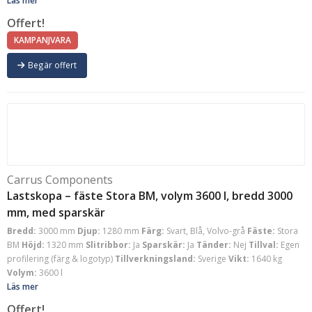
Läs mer
Offert!
KAMPANJVARA
Begär offert
Carrus Components
Lastskopa – fäste Stora BM, volym 3600 l, bredd 3000
mm, med sparskär
Bredd:
3000 mm
Djup:
1280 mm
Färg:
Svart, Blå, Volvo-grå
Fäste:
Stora
BM
Höjd:
1320 mm
Slitribbor:
Ja
Sparskär:
Ja
Tänder:
Nej
Tillval:
Egen
profilering (färg & logotyp)
Tillverkningsland:
Sverige
Vikt:
1640 kg
Volym:
3600 l
Läs mer
Offert!