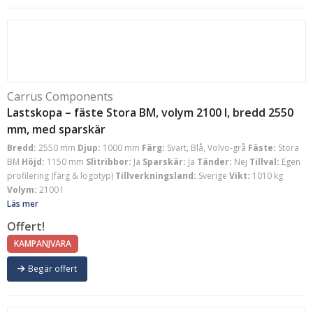
Carrus Components
Lastskopa – fäste Stora BM, volym 2100 l, bredd 2550
mm, med sparskär
Bredd:
2550 mm
Djup:
1000 mm
Färg:
Svart, Blå, Volvo-grå
Fäste:
Stora
BM
Höjd:
1150 mm
Slitribbor:
Ja
Sparskär:
Ja
Tänder:
Nej
Tillval:
Egen
profilering (färg & logotyp)
Tillverkningsland:
Sverige
Vikt:
1010 kg
Volym:
2100 l
Läs mer
Offert!
KAMPANJVARA
Begär offert