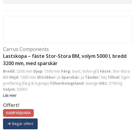
Carrus Components
Lastskopa – fäste Stor-Stora BM, volym 5000 l, bredd
3200 mm, med sparskär
Bredd:
3200 mm
Djup:
1500 mm
Färg:
Svart, Volvo-grå
Fäste:
Stor-Stora
BM
Höjd:
1600 mm
Slitribbor:
Ja
Sparskär:
Ja
Tänder:
Nej
Tillval:
Egen
profilering (färg & logotyp)
Tillverkningsland:
Sverige
Vikt:
2700 kg
Volym:
5000 l
Läs mer
Offert!
KAMPANJVARA
Begär offert