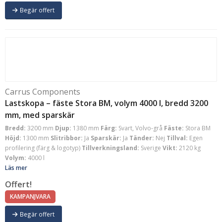
Begär offert
Carrus Components
Lastskopa – fäste Stora BM, volym 4000 l, bredd 3200
mm, med sparskär
Bredd:
3200 mm
Djup:
1380 mm
Färg:
Svart, Volvo-grå
Fäste:
Stora BM
Höjd:
1300 mm
Slitribbor:
Ja
Sparskär:
Ja
Tänder:
Nej
Tillval:
Egen
profilering (färg & logotyp)
Tillverkningsland:
Sverige
Vikt:
2120 kg
Volym:
4000 l
Läs mer
Offert!
KAMPANJVARA
Begär offert