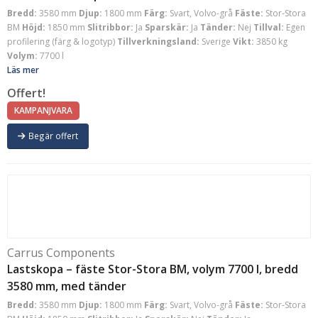
Bredd:
3580 mm
Djup:
1800 mm
Färg:
Svart, Volvo-grå
Fäste:
Stor-Stora
BM
Höjd:
1850 mm
Slitribbor:
Ja
Sparskär:
Ja
Tänder:
Nej
Tillval:
Egen
profilering (färg & logotyp)
Tillverkningsland:
Sverige
Vikt:
3850 kg
Volym:
7700 l
Läs mer
Offert!
KAMPANJVARA
Begär offert
Carrus Components
Lastskopa – fäste Stor-Stora BM, volym 7700 l, bredd
3580 mm, med tänder
Bredd:
3580 mm
Djup:
1800 mm
Färg:
Svart, Volvo-grå
Fäste:
Stor-Stora