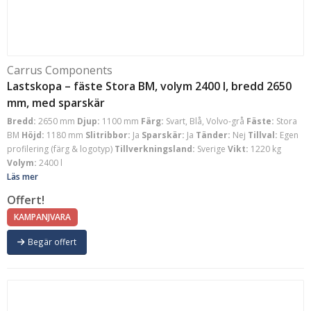
Carrus Components
Lastskopa – fäste Stora BM, volym 2400 l, bredd 2650
mm, med sparskär
Bredd:
2650 mm
Djup:
1100 mm
Färg:
Svart, Blå, Volvo-grå
Fäste:
Stora
BM
Höjd:
1180 mm
Slitribbor:
Ja
Sparskär:
Ja
Tänder:
Nej
Tillval:
Egen
profilering (färg & logotyp)
Tillverkningsland:
Sverige
Vikt:
1220 kg
Volym:
2400 l
Läs mer
Offert!
KAMPANJVARA
Begär offert