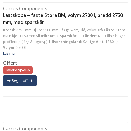
Carrus Components
Lastskopa – fäste Stora BM, volym 2700 l, bredd 2750
mm, med sparskär
Bredd:
2750 mm
Djup:
1100 mm
Färg:
Svart, Blå, Volvo-grå
Fäste:
Stora
BM
Höjd:
1180 mm
Slitribbor:
Ja
Sparskär:
Ja
Tänder:
Nej
Tillval:
Egen
profilering (färg & logotyp)
Tillverkningsland:
Sverige
Vikt:
1380 kg
Volym:
2700 l
Läs mer
Offert!
KAMPANJVARA
Begär offert
Carrus Components