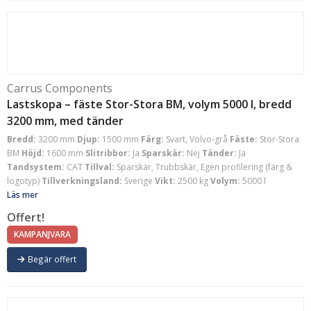
Carrus Components
Lastskopa – fäste Stor-Stora BM, volym 5000 l, bredd
3200 mm, med tänder
Bredd:
3200 mm
Djup:
1500 mm
Färg:
Svart, Volvo-grå
Fäste:
Stor-Stora
BM
Höjd:
1600 mm
Slitribbor:
Ja
Sparskär:
Nej
Tänder:
Ja
Tandsystem:
CAT
Tillval:
Sparskär, Trubbskär, Egen profilering (färg &
logotyp)
Tillverkningsland:
Sverige
Vikt:
2500 kg
Volym:
5000 l
Läs mer
Offert!
KAMPANJVARA
Begär offert