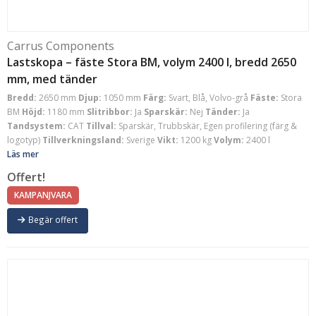
Carrus Components
Lastskopa – fäste Stora BM, volym 2400 l, bredd 2650
mm, med tänder
Bredd:
2650 mm
Djup:
1050 mm
Färg:
Svart, Blå, Volvo-grå
Fäste:
Stora
BM
Höjd:
1180 mm
Slitribbor:
Ja
Sparskär:
Nej
Tänder:
Ja
Tandsystem:
CAT
Tillval:
Sparskär, Trubbskär, Egen profilering (färg &
logotyp)
Tillverkningsland:
Sverige
Vikt:
1200 kg
Volym:
2400 l
Läs mer
Offert!
KAMPANJVARA
Begär offert