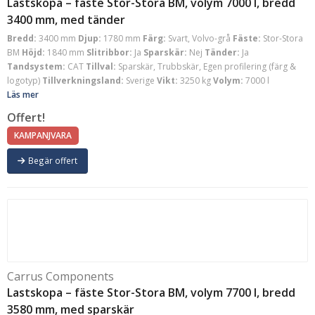
Lastskopa – fäste Stor-Stora BM, volym 7000 l, bredd
3400 mm, med tänder
Bredd:
3400 mm
Djup:
1780 mm
Färg:
Svart, Volvo-grå
Fäste:
Stor-Stora
BM
Höjd:
1840 mm
Slitribbor:
Ja
Sparskär:
Nej
Tänder:
Ja
Tandsystem:
CAT
Tillval:
Sparskär, Trubbskär, Egen profilering (färg &
logotyp)
Tillverkningsland:
Sverige
Vikt:
3250 kg
Volym:
7000 l
Läs mer
Offert!
KAMPANJVARA
Begär offert
Carrus Components
Lastskopa – fäste Stor-Stora BM, volym 7700 l, bredd
3580 mm, med sparskär