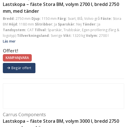
Lastskopa – fäste Stora BM, volym 2700 l, bredd 2750
mm, med tänder
Bredd:
2750 mm
Djup:
1150 mm
Färg:
Svart, Blå, Volvo-grå
Fäste:
Stora
BM
Höjd:
1180 mm
Slitribbor:
Ja
Sparskär:
Nej
Tänder:
Ja
Tandsystem:
CAT
Tillval:
Sparskär, Trubbskär, Egen profilering (färg &
logotyp)
Tillverkningsland:
Sverige
Vikt:
1320 kg
Volym:
2700 l
Läs mer
Offert!
KAMPANJVARA
Begär offert
Carrus Components
Lastskopa – fäste Stora BM, volym 3000 l, bredd 2750