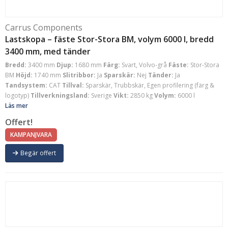
Carrus Components
Lastskopa – fäste Stor-Stora BM, volym 6000 l, bredd
3400 mm, med tänder
Bredd:
3400 mm
Djup:
1680 mm
Färg:
Svart, Volvo-grå
Fäste:
Stor-Stora
BM
Höjd:
1740 mm
Slitribbor:
Ja
Sparskär:
Nej
Tänder:
Ja
Tandsystem:
CAT
Tillval:
Sparskär, Trubbskär, Egen profilering (färg &
logotyp)
Tillverkningsland:
Sverige
Vikt:
2850 kg
Volym:
6000 l
Läs mer
Offert!
KAMPANJVARA
Begär offert