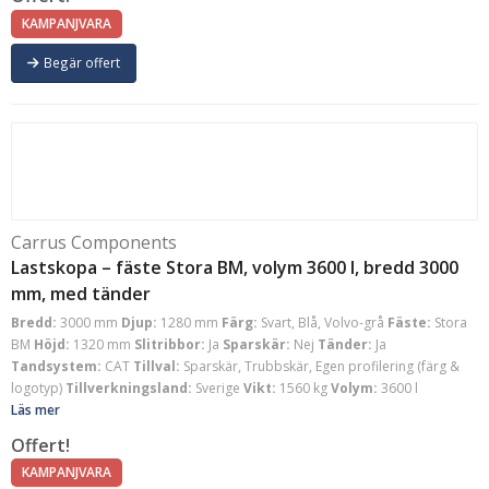
KAMPANJVARA
Begär offert
Carrus Components
Lastskopa – fäste Stora BM, volym 3600 l, bredd 3000
mm, med tänder
Bredd:
3000 mm
Djup:
1280 mm
Färg:
Svart, Blå, Volvo-grå
Fäste:
Stora
BM
Höjd:
1320 mm
Slitribbor:
Ja
Sparskär:
Nej
Tänder:
Ja
Tandsystem:
CAT
Tillval:
Sparskär, Trubbskär, Egen profilering (färg &
logotyp)
Tillverkningsland:
Sverige
Vikt:
1560 kg
Volym:
3600 l
Läs mer
Offert!
KAMPANJVARA