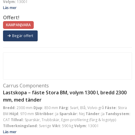
Volym:
1300 l
Läs mer
Offert!
KAMPANJVARA
Begär offert
Carrus Components
Lastskopa – fäste Stora BM, volym 1300 l, bredd 2300
mm, med tänder
Bredd:
2300 mm
Djup:
850 mm
Färg:
Svart, Blå, Volvo-grå
Fäste:
Stora
BM
Höjd:
970 mm
Slitribbor:
Ja
Sparskär:
Nej
Tänder:
Ja
Tandsystem:
CAT
Tillval:
Sparskär, Trubbskär, Egen profilering (färg & logotyp)
Tillverkningsland:
Sverige
Vikt:
590 kg
Volym:
1300 l
Läs mer