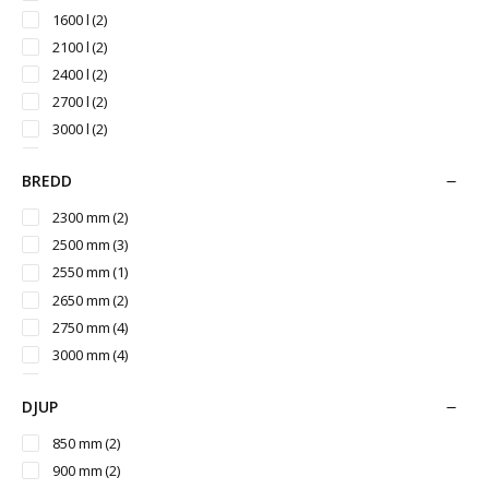
1600 l
(2)
2100 l
(2)
2400 l
(2)
2700 l
(2)
3000 l
(2)
3300 l
(2)
BREDD
3600 l
(2)
4000 l
(2)
2300 mm
(2)
5000 l
(2)
2500 mm
(3)
6000 l
(2)
2550 mm
(1)
7000 l
(2)
2650 mm
(2)
7700 l
(2)
2750 mm
(4)
3000 mm
(4)
3200 mm
(4)
DJUP
3400 mm
(4)
3580 mm
(2)
850 mm
(2)
900 mm
(2)