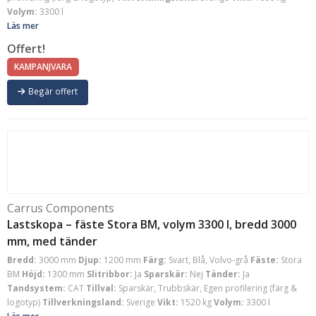
Volym:
3300 l
Läs mer
Offert!
KAMPANJVARA
Begär offert
Carrus Components
Lastskopa – fäste Stora BM, volym 3300 l, bredd 3000
mm, med tänder
Bredd:
3000 mm
Djup:
1200 mm
Färg:
Svart, Blå, Volvo-grå
Fäste:
Stora
BM
Höjd:
1300 mm
Slitribbor:
Ja
Sparskär:
Nej
Tänder:
Ja
Tandsystem:
CAT
Tillval:
Sparskär, Trubbskär, Egen profilering (färg &
logotyp)
Tillverkningsland:
Sverige
Vikt:
1520 kg
Volym:
3300 l