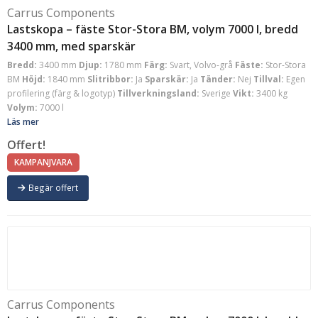
Carrus Components
Lastskopa – fäste Stor-Stora BM, volym 7000 l, bredd
3400 mm, med sparskär
Bredd:
3400 mm
Djup:
1780 mm
Färg:
Svart, Volvo-grå
Fäste:
Stor-Stora
BM
Höjd:
1840 mm
Slitribbor:
Ja
Sparskär:
Ja
Tänder:
Nej
Tillval:
Egen
profilering (färg & logotyp)
Tillverkningsland:
Sverige
Vikt:
3400 kg
Volym:
7000 l
Läs mer
Offert!
KAMPANJVARA
Begär offert
Carrus Components