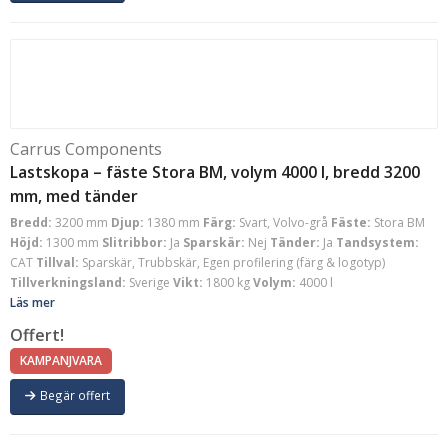
Carrus Components
Lastskopa – fäste Stora BM, volym 4000 l, bredd 3200
mm, med tänder
Bredd:
3200 mm
Djup:
1380 mm
Färg:
Svart, Volvo-grå
Fäste:
Stora BM
Höjd:
1300 mm
Slitribbor:
Ja
Sparskär:
Nej
Tänder:
Ja
Tandsystem:
CAT
Tillval:
Sparskär, Trubbskär, Egen profilering (färg & logotyp)
Tillverkningsland:
Sverige
Vikt:
1800 kg
Volym:
4000 l
Läs mer
Offert!
KAMPANJVARA
Begär offert