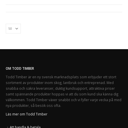
OM TODD TIMBER
Todd Timber är en ny svensk marknadsplats som erbjuder ett stort
sortiment av produkter inom skog, lantbruk och entreprenad. Med
snabba och säkra leveranser, duktig kundsupport, attraktiva priser
samt spännande produkter hoppas vi att du som kund ska känna dig
välkommen. Todd Timber växer snabbt och vi fyller varje vecka på med
nya produkter, så besök oss ofta.
Läs mer om Todd Timber
Att handla & betala