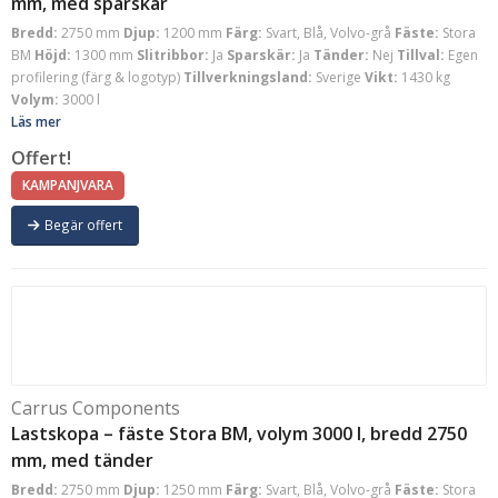
mm, med sparskär
Bredd:
2750 mm
Djup:
1200 mm
Färg:
Svart, Blå, Volvo-grå
Fäste:
Stora
BM
Höjd:
1300 mm
Slitribbor:
Ja
Sparskär:
Ja
Tänder:
Nej
Tillval:
Egen
profilering (färg & logotyp)
Tillverkningsland:
Sverige
Vikt:
1430 kg
Volym:
3000 l
Läs mer
Offert!
KAMPANJVARA
Begär offert
Carrus Components
Lastskopa – fäste Stora BM, volym 3000 l, bredd 2750
mm, med tänder
Bredd:
2750 mm
Djup:
1250 mm
Färg:
Svart, Blå, Volvo-grå
Fäste:
Stora