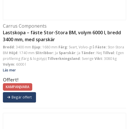
Carrus Components
Lastskopa – fäste Stor-Stora BM, volym 6000 l, bredd
3400 mm, med sparskär
Bredd:
3400 mm
Djup:
1680 mm
Färg:
Svart, Volvo-grå
Fäste:
Stor-Stora
BM
Höjd:
1740 mm
Slitribbor:
Ja
Sparskär:
Ja
Tänder:
Nej
Tillval:
Egen
profilering (färg & logotyp)
Tillverkningsland:
Sverige
Vikt:
3080 kg
Volym:
6000 l
Läs mer
Offert!
KAMPANJVARA
Begär offert