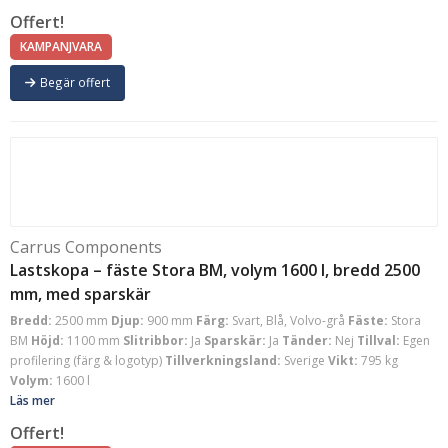
Offert!
KAMPANJVARA
Begär offert
Carrus Components
Lastskopa – fäste Stora BM, volym 1600 l, bredd 2500
mm, med sparskär
Bredd:
2500 mm
Djup:
900 mm
Färg:
Svart, Blå, Volvo-grå
Fäste:
Stora
BM
Höjd:
1100 mm
Slitribbor:
Ja
Sparskär:
Ja
Tänder:
Nej
Tillval:
Egen
profilering (färg & logotyp)
Tillverkningsland:
Sverige
Vikt:
795 kg
Volym:
1600 l
Läs mer
Offert!