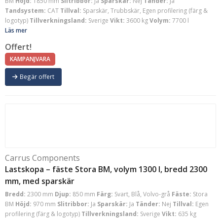
BM
Höjd:
1850 mm
Slitribbor:
Ja
Sparskär:
Nej
Tänder:
Ja
Tandsystem:
CAT
Tillval:
Sparskär, Trubbskär, Egen profilering (färg &
logotyp)
Tillverkningsland:
Sverige
Vikt:
3600 kg
Volym:
7700 l
Läs mer
Offert!
KAMPANJVARA
Begär offert
Carrus Components
Lastskopa – fäste Stora BM, volym 1300 l, bredd 2300
mm, med sparskär
Bredd:
2300 mm
Djup:
850 mm
Färg:
Svart, Blå, Volvo-grå
Fäste:
Stora
BM
Höjd:
970 mm
Slitribbor:
Ja
Sparskär:
Ja
Tänder:
Nej
Tillval:
Egen
profilering (färg & logotyp)
Tillverkningsland:
Sverige
Vikt:
635 kg