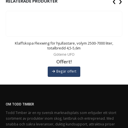
‹
›
RELATERADE PRODUKTER
Klaffskopa Flexwing för hjullastare, volym 2500-7000 liter,
totalbredd 4,5-5,6m
Götene UFO
Offert!
Begär offert
OM TODD TIMBER
Todd Timber är en ny svensk marknadsplats som erbjuder ett stort
sortiment av produkter inom skog, lantbruk och entreprenad. Med
snabba och säkra leveranser, duktig kundsupport, attraktiva priser