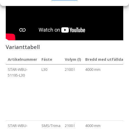
Varianttabell
Artikelnummer
Fäste
Volym (l)
Bredd med utfällda vi
STAR-WBU-
L30
2100 l
4000 mm
51195-L30
STAR-WBU-
SMS/Trima
2100 l
4000 mm