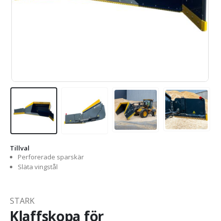
Tillval
Perforerade sparskär
Släta vingstål
STARK
Klaffskopa för