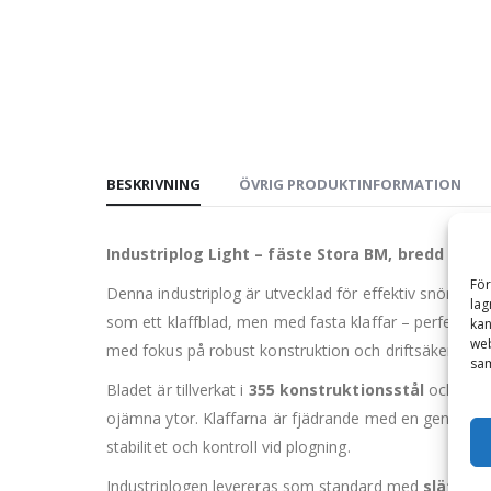
BESKRIVNING
ÖVRIG PRODUKTINFORMATION
Industriplog Light – fäste Stora BM, bredd 4700 
För
Denna industriplog är utvecklad för effektiv snöröjni
lag
som ett klaffblad, men med fasta klaffar – perfekt för 
kan
web
med fokus på robust konstruktion och driftsäker funkt
sam
Bladet är tillverkat i
355 konstruktionsstål
och utru
ojämna ytor. Klaffarna är fjädrande med en genomtänk
stabilitet och kontroll vid plogning.
Industriplogen levereras som standard med
släta sp