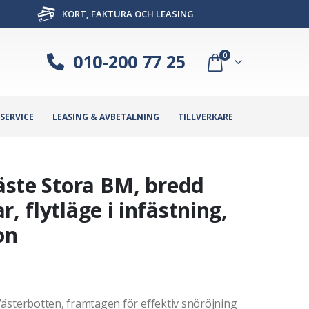
KORT, FAKTURA OCH LEASING
010-200 77 25
0
SERVICE
LEASING & AVBETALNING
TILLVERKARE
fäste Stora BM, bredd
, flytläge i infästning,
on
i Västerbotten, framtagen för effektiv snöröjning