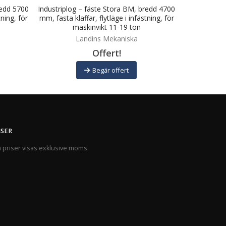
redd 5700
Industriplog – fäste Stora BM, bredd 4700
Industriplog
tning, för
mm, fasta klaffar, flytläge i infästning, för
mm, fasta kla
maskinvikt 11-19 ton
ma
Landins Mekaniska
L
Offert!
Begär offert
ISER
a priser visas exklusive moms.