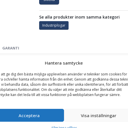
Se alla produkter inom samma kategori
Industriplogar
GARANTI
Hantera samtycke
mm, fasta klaffar, flytläge i infästning, för maskinvikt 7-10 
 att ge dig den bästa möjliga upplevelsen använder vi tekniker som cookies för 
ng på större industriytor där ett stabilt och okomplicerat plogblad e
ra och/eller hämta information från din enhet. Genom att godkänna dessa tekni
miljöer där man inte har behov av att fälla in eller ut vingarna under 
 vi behandla data, såsom din surfhistorik eller unika identifierare, för att förbät
bplatsens funktionalitet. Om du väljer att inte godkänna eller återkallar ditt
ion anpassad för nordiska vinterförhållanden.
tycke kan det leda till att vissa funktioner på webbplatsen fungerar sämre.
stat med
horisontellt och vertikalt flytläge i infästningen
, vil
t uppbyggnad där flexibiliteten är som störst längst ut på ändarna,
Acceptera
Visa inställningar
arskär
, medan
isrivarstål
finns som tillval för mer krävande vinte
Allmänna villkor