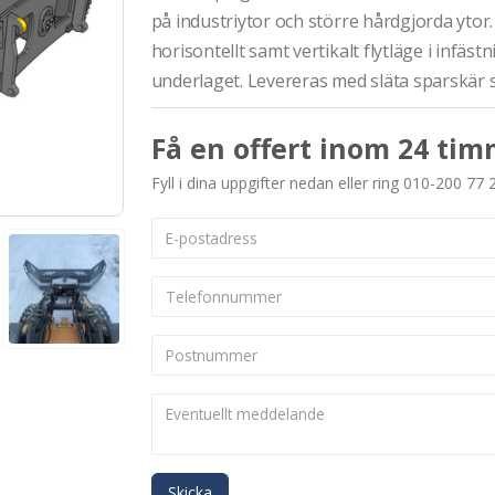
på industriytor och större hårdgjorda ytor.
horisontellt samt vertikalt flytläge i infäs
underlaget. Levereras med släta sparskär 
Få en offert inom 24 tim
Fyll i dina uppgifter nedan eller ring 010-200 77 
Skicka