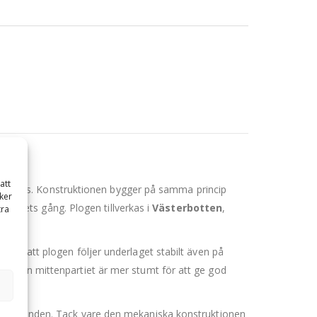
ton
att
fterfrågas. Konstruktionen bygger på samma princip
ker
arbetets gång. Plogen tillverkas i
Västerbotten
,
tra
ket gör att plogen följer underlaget stabilt även på
 medan mittenpartiet är mer stumt för att ge god
rförhållanden. Tack vare den mekaniska konstruktionen