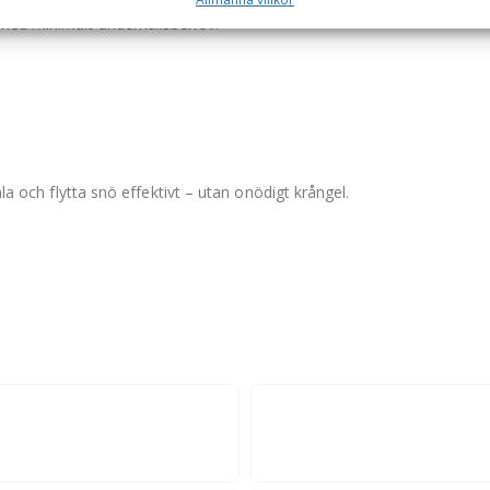
p med minimalt underhållsbehov.
mla och flytta snö effektivt – utan onödigt krångel.