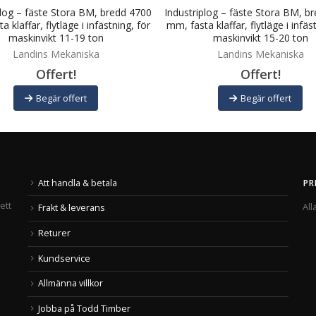
plog – fäste Stora BM, bredd 4700
Industriplog – fäste Stora BM, b
 klaffar, flytläge i infästning, för
mm, fasta klaffar, flytläge i infäs
maskinvikt 11-19 ton
maskinvikt 15-20 ton
Landins Mekaniska
Landins Mekaniska
Offert!
Offert!
Begär offert
Begär offert
Att handla & betala
PR
ett
All
Frakt & leverans
Returer
Kundservice
Allmänna villkor
Jobba på Todd Timber