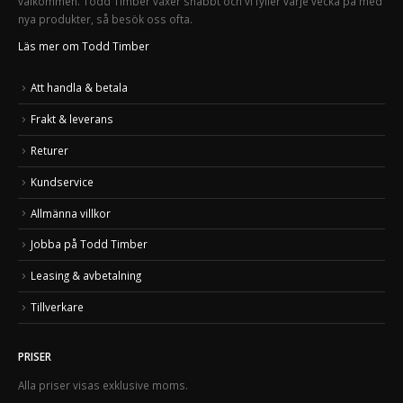
välkommen. Todd Timber växer snabbt och vi fyller varje vecka på med
nya produkter, så besök oss ofta.
Läs mer om Todd Timber
Att handla & betala
Frakt & leverans
Returer
Kundservice
Allmänna villkor
Jobba på Todd Timber
Leasing & avbetalning
Tillverkare
PRISER
Alla priser visas exklusive moms.