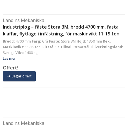
Landins Mekaniska
Industriplog – fäste Stora BM, bredd 4700 mm, fasta
klaffar, flytläge i infästning, för maskinvikt 11-19 ton
Bredd:
4700 mm
Färg:
Grå
Fäste:
Stora BM
Höjd:
1350 mm
Rek.
Maskinvikt:
11-19 ton
Slitstål:
Ja
Tillval:
Isrivarstål
Tillverkningsland:
Sverige
Vikt:
1400 kg
Läs mer
Offert!
Begär offert
Landins Mekaniska