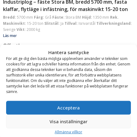
Industriplog – fäste Stora BM, bredd 5700 mm, fasta
klaffar, flytläge i infästning, för maskinvikt 15-20 ton
Bredd:
5700 mm
Färg:
Grå
Fäste:
Stora BM
Höjd:
1350 mm
Rek.
Maskinvikt:
15-20 ton
Slitstål:
Ja
Tillval:
Isrivarstål
Tillverkningsland:
Sverige
Vikt:
2000 kg
Läs mer
Offert!
Hantera samtycke
Begär offert
För att ge dig den bästa möjliga upplevelsen använder vi tekniker som
cookies för att lagra och/eller hämta information från din enhet. Genom
att godkänna dessa tekniker kan vi behandla data, såsom din
surfhistorik eller unika identifierare, för att förbättra webbplatsens
funktionalitet. Om du väljer att inte godkänna eller återkallar ditt
samtycke kan det leda till att vissa funktioner på webbplatsen fungerar
sämre.
Landins Mekaniska
Acceptera
Industriplog Light – fäste Stora BM, bredd 4700 mm,
fasta klaffar, flytläge i infästning, för maskinvikt 7-10
Visa inställningar
ton
Allmänna villkor
Bredd:
4700 mm
Färg:
Grå
Fäste:
Stora BM
Höjd:
1000 mm
Rek.