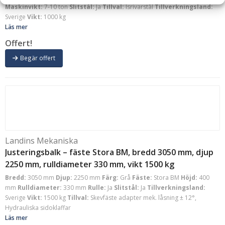
Maskinvikt:
7-10 ton
Slitstål:
Ja
Tillval:
Isrivarstål
Tillverkningsland:
Sverige
Vikt:
1000 kg
Läs mer
Offert!
Begär offert
Landins Mekaniska
Justeringsbalk – fäste Stora BM, bredd 3050 mm, djup
2250 mm, rulldiameter 330 mm, vikt 1500 kg
Bredd:
3050 mm
Djup:
2250 mm
Färg:
Grå
Fäste:
Stora BM
Höjd:
400
mm
Rulldiameter:
330 mm
Rulle:
Ja
Slitstål:
Ja
Tillverkningsland:
Sverige
Vikt:
1500 kg
Tillval:
Skevfäste adapter mek. låsning ± 12°,
Hydrauliska sidoklaffar
Läs mer