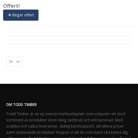
Offert!
Begär offert
OM TODD TIMBER
Todd Timber är en ny svensk marknadsplats som erbjuder ett stort
sortiment av produkter inom skog, lantbruk och entreprenad. Med
snabba och säkra leveranser, duktig kundsupport, attraktiva priser
samt spännande produkter hoppas vi att du som kund ska känna dig