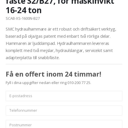
fäste S2/B27, för maskinvikt
16-24 ton
SCAB-XS-1600N-B27
SMC hydraulhammare är ett robust och driftsäkert verktyg,
baserad på olja/gas patent med enbart två rörliga delar.
Hammaren är ljuddämpad. Hydraulhammaren levereras
komplett med två mejslar, hydraulslangar, servicekit samt
adapterplatta till snabbfäste.
Få en offert inom 24 timmar!
Fyll i dina uppgifter nedan eller ring 010-200 77 25.