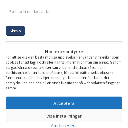
Skicka
Se alla produkter inom samma kategori
Hantera samtycke
Hydraulhammare
För att ge dig den bästa möjliga upplevelsen använder vi tekniker som
cookies för att lagra och/eller hämta information från din enhet. Genom
att godkänna dessa tekniker kan vi behandla data, såsom din
surfhistorik eller unika identifierare, för att förbättra webbplatsens
funktionalitet. Om du väljer att inte godkänna eller återkallar ditt
BESKRIVNING
samtycke kan det leda till att vissa funktioner på webbplatsen fungerar
sämre.
Hydraulhammare XS-1600N – fäste S2/B27, för
Acceptera
maskinvikt 16-24 ton
Visa inställningar
SMC hydraulhammare är ett robust och driftsäkert verktyg,
baserad på olja/gas patent med enbart två rörliga delar.
Allmänna villkor