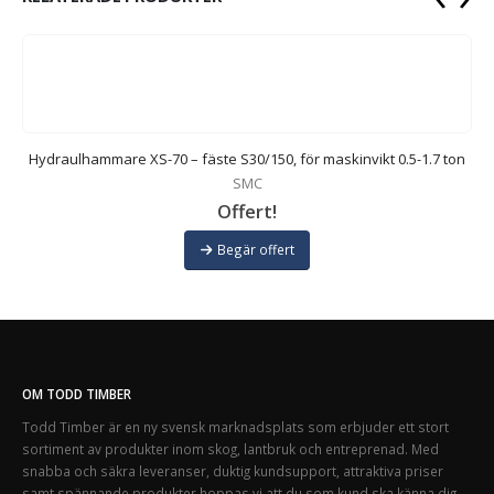
Hydraulhammare XS-70 – fäste S30/150, för maskinvikt 0.5-1.7 ton
SMC
Offert!
Begär offert
OM TODD TIMBER
Todd Timber är en ny svensk marknadsplats som erbjuder ett stort
sortiment av produkter inom skog, lantbruk och entreprenad. Med
snabba och säkra leveranser, duktig kundsupport, attraktiva priser
samt spännande produkter hoppas vi att du som kund ska känna dig