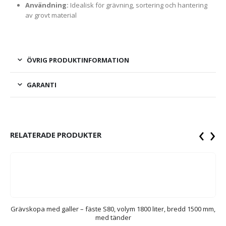
Användning:
Idealisk för grävning, sortering och hantering
av grovt material
ÖVRIG PRODUKTINFORMATION
GARANTI
‹
›
RELATERADE PRODUKTER
,
Grävskopa med galler – fäste S80, volym 1800 liter, bredd 1500 mm,
G
med tänder