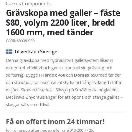
Carrus Components
Grävskopa med galler – fäste
S80, volym 2200 liter, bredd
1600 mm, med tänder
CARR-60008-S80
Tillverkad i Sverige
Denna grävskopa med hydraulstyrt gallersystem låser in
materialet effektivt och ger full kontroll vid grävning och
sortering. Byggd i
Hardox 450
och
Domex 650
med tänder
och slitribbor, för maximal slitstyrka och lång livslängd i tuffa
miljöer. Skopan tillverkas i Sävsjö på Småländska höglandet.
Det krävs 2 hydraulslangar för att öppna och stänga gallret –
slangar säljs som tillval.
Få en offert inom 24 timmar!
Fyll i dina uppgifter nedan eller ring 010-200 77 25.