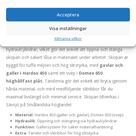
Acceptera
Grävskopa med galler – fäste S80, volym 2200 liter,
bredd 1600 mm, med tänder
Visa inställningar
Denna hydrauliska grävskopa är utrustad med ett
Allmänna villkor
gallersystem framför öppningen som styrs av
hydraulcylindrar, vilket gör det enkelt att öppna och stänga
skopan och säkert låsa in materialet under arbetet. Skopan är
byggd för tuffa miljöer och hög slitstyrka, med
gavlar och
galler i Hardox 450
samt ett svep i
Domex 650
höghållfast plåt.
Tänderna gör det enkelt att bryta igenom
hårda material, och med medföljande slitribbor får du
maximal livslängd och minimal service. Skopan tillverkas i
Sävsjö på Småländska höglandet.
Material:
Hardox 450 (galler och gavlar), Domex 650 (svep)
Hydraulik:
Öppning och stängning via hydraulcylindrar
Funktion:
Gallersystem för säker materialhantering
Extra:
Tänder och slitribbor för hög slitstyrka