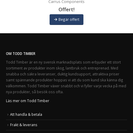
Carrus Components
Offert!
Begär offert
OM TODD TIMBER
Todd Timber är en ny svensk marknadsplats som erbjuder ett stort
sortiment av produkter inom skog, lantbruk och entreprenad. Med
snabba och säkra leveranser, duktig kundsupport, attraktiva priser
samt spännande produkter hoppas vi att du som kund ska känna dig
välkommen. Todd Timber växer snabbt och vi fyller varje vecka på med
nya produkter, så besök oss ofta.
Läs mer om Todd Timber
Att handla & betala
Frakt & leverans