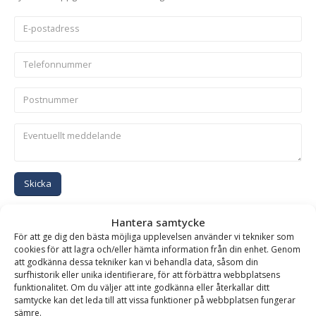
Skicka
Hantera samtycke
Se alla produkter inom samma kategori
För att ge dig den bästa möjliga upplevelsen använder vi tekniker som
Grävskopor med galler
cookies för att lagra och/eller hämta information från din enhet. Genom
att godkänna dessa tekniker kan vi behandla data, såsom din
surfhistorik eller unika identifierare, för att förbättra webbplatsens
funktionalitet. Om du väljer att inte godkänna eller återkallar ditt
samtycke kan det leda till att vissa funktioner på webbplatsen fungerar
BESKRIVNING
sämre.