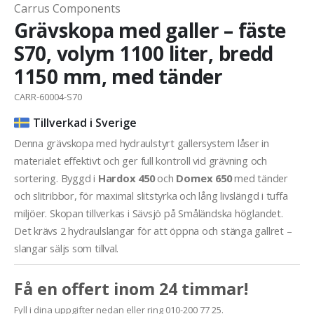
Carrus Components
Grävskopa med galler – fäste
S70, volym 1100 liter, bredd
1150 mm, med tänder
CARR-60004-S70
Tillverkad i Sverige
Denna grävskopa med hydraulstyrt gallersystem låser in
materialet effektivt och ger full kontroll vid grävning och
sortering. Byggd i
Hardox 450
och
Domex 650
med tänder
och slitribbor, för maximal slitstyrka och lång livslängd i tuffa
miljöer. Skopan tillverkas i Sävsjö på Småländska höglandet.
Det krävs 2 hydraulslangar för att öppna och stänga gallret –
slangar säljs som tillval.
Få en offert inom 24 timmar!
Fyll i dina uppgifter nedan eller ring 010-200 77 25.