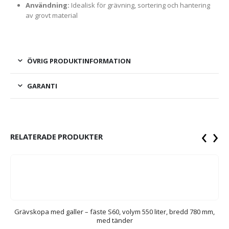
Användning:
Idealisk för grävning, sortering och hantering
av grovt material
ÖVRIG PRODUKTINFORMATION
GARANTI
‹
›
RELATERADE PRODUKTER
,
Grävskopa med galler – fäste S60, volym 550 liter, bredd 780 mm,
G
med tänder