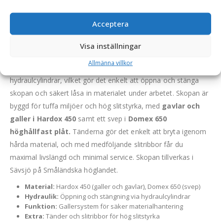
Acceptera
Grävskopa med galler – fäste S70, volym 1100 liter,
bredd 1150 mm, med tänder
Visa inställningar
Denna hydrauliska grävskopa är utrustad med ett
Allmänna villkor
gallersystem framför öppningen som styrs av
hydraulcylindrar, vilket gör det enkelt att öppna och stänga
skopan och säkert låsa in materialet under arbetet. Skopan är
byggd för tuffa miljöer och hög slitstyrka, med
gavlar och
galler i Hardox 450
samt ett svep i
Domex 650
höghållfast plåt.
Tänderna gör det enkelt att bryta igenom
hårda material, och med medföljande slitribbor får du
maximal livslängd och minimal service. Skopan tillverkas i
Sävsjö på Småländska höglandet.
Material:
Hardox 450 (galler och gavlar), Domex 650 (svep)
Hydraulik:
Öppning och stängning via hydraulcylindrar
Funktion:
Gallersystem för säker materialhantering
Extra:
Tänder och slitribbor för hög slitstyrka