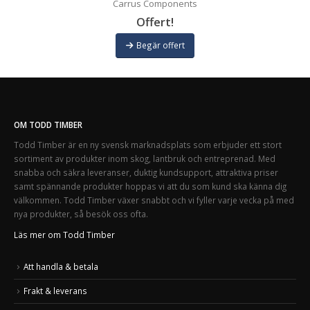
Carrus Components
Offert!
Begär offert
OM TODD TIMBER
Todd Timber är en ny svensk marknadsplats som erbjuder ett stort
sortiment av produkter inom skog, lantbruk och entreprenad. Med
snabba och säkra leveranser, duktig kundsupport, attraktiva priser
samt spännande produkter hoppas vi att du som kund ska känna dig
välkommen. Todd Timber växer snabbt och vi fyller varje vecka på med
nya produkter, så besök oss ofta.
Läs mer om Todd Timber
Att handla & betala
Frakt & leverans