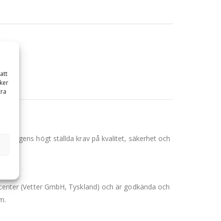
att
ker
tra
för dagens högt ställda krav på kvalitet, säkerhet och
oducenter (Vetter GmbH, Tyskland) och är godkända och
m.