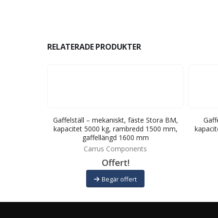
RELATERADE PRODUKTER
te Stora BM,
Gaffelställ – mekaniskt, fäste Stora BM,
Gaff
dd 1500 mm,
kapacitet 5000 kg, rambredd 1500 mm,
kapaci
 mm
gaffellängd 1600 mm
ts
Carrus Components
Offert!
Begär offert