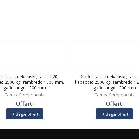
elställ – mekaniskt, fäste L20,
Gaffelställ – mekaniskt, fäste
tet 2500 kg, rambredd 1500 mm,
kapacitet 2500 kg, rambredd 1
gaffellängd 1200 mm
gaffellängd 1200 mm
Carrus Components
Carrus Components
Offert!
Offert!
Begär offert
Begär offert