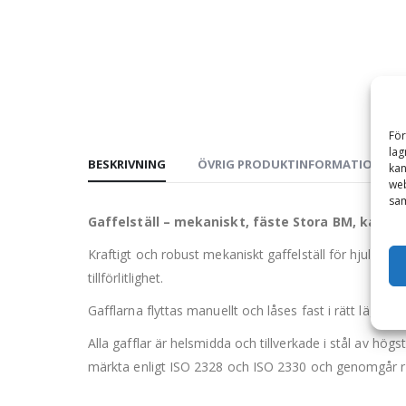
För
lag
BESKRIVNING
ÖVRIG PRODUKTINFORMATION
kan
web
sam
Gaffelställ – mekaniskt, fäste Stora BM, kapa
Kraftigt och robust mekaniskt gaffelställ för hjullast
tillförlitlighet.
Gafflarna flyttas manuellt och låses fast i rätt läge me
Alla gafflar är helsmidda och tillverkade i stål av h
märkta enligt ISO 2328 och ISO 2330 och genomgår ri