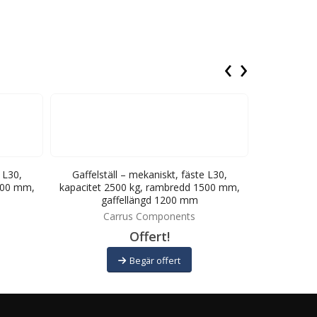
‹
›
 L30,
Gaffelställ – mekaniskt, fäste L30,
Gaffelställ
200 mm,
kapacitet 2500 kg, rambredd 1500 mm,
kapacitet 
gaffellängd 1200 mm
ga
Carrus Components
C
Offert!
Begär offert