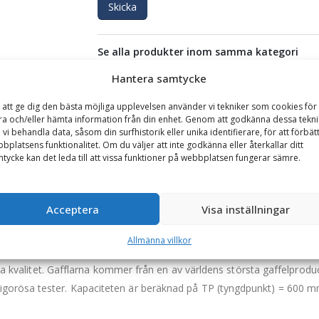
Skicka
Se alla produkter inom samma kategori
Hjullastare & Traktor
Hantera samtycke
 att ge dig den bästa möjliga upplevelsen använder vi tekniker som cookies för 
ra och/eller hämta information från din enhet. Genom att godkänna dessa tekni
GARANTI
 vi behandla data, såsom din surfhistorik eller unika identifierare, för att förbät
bplatsens funktionalitet. Om du väljer att inte godkänna eller återkallar ditt
tycke kan det leda till att vissa funktioner på webbplatsen fungerar sämre.
citet 5290 kg, rambredd 2500 mm, gaffellängd 1450 mm
are och större teleskoplastare. Pallgaffeln är framtagen och anpassad 
Acceptera
Visa inställningar
Allmänna villkor
d en låsbult i den övre balken.
ögsta kvalitet. Gafflarna kommer från en av världens största gaffelpr
gorösa tester. Kapaciteten är beräknad på TP (tyngdpunkt) = 600 m