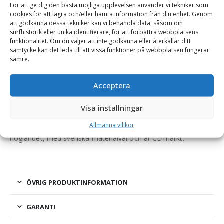
För att ge dig den bästa möjliga upplevelsen använder vi tekniker som
Hjullastare & Traktor
cookies för att lagra och/eller hämta information från din enhet. Genom
att godkänna dessa tekniker kan vi behandla data, såsom din
surfhistorik eller unika identifierare, för att förbättra webbplatsens
funktionalitet. Om du väljer att inte godkänna eller återkallar ditt
BESKRIVNING
samtycke kan det leda till att vissa funktioner på webbplatsen fungerar
sämre.
Gaffelställ – mekaniskt, fäste Stora BM, kapacitet 5000
Acceptera
kg, rambredd 1500 mm, gaffellängd 1600 mm
Visa inställningar
Ett robust gaffelställ som har manuellt justerbara gaffelben
och bra genomsikt. Gaffelstället är tillverkat på Småländska
Allmänna villkor
höglandet, med svenska materialval och är CE-märkt.
ÖVRIG PRODUKTINFORMATION
GARANTI