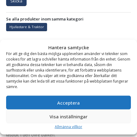
Skicka
Se alla produkter inom samma kategori
Hjullastare & Traktor
Hantera samtycke
BESKRIVNING
För att ge dig den bästa möjliga upplevelsen använder vi tekniker som
cookies för att lagra och/eller hämta information från din enhet. Genom
att godkänna dessa tekniker kan vi behandla data, såsom din
surfhistorik eller unika identifierare, för att förbättra webbplatsens
Gaffelställ – mekaniskt, fäste Stora BM, kapacitet 5290
funktionalitet. Om du väljer att inte godkänna eller återkallar ditt
kg, rambredd 2000 mm, gaffellängd 1200 mm
samtycke kan det leda till att vissa funktioner på webbplatsen fungerar
sämre.
Kraftigt och robust mekaniskt gaffelställ för hjullastare och
större teleskoplastare. Pallgaffeln är framtagen och anpassad
Acceptera
för dagens högt ställda krav på kvalitet, säkerhet och
tillförlitlighet.
Visa inställningar
Gafflarna flyttas manuellt och låses fast i rätt läge med en
Allmänna villkor
låsbult i den övre balken.