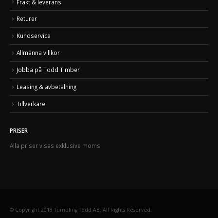
Frakt & leverans
Returer
Kundservice
Allmänna villkor
Jobba på Todd Timber
Leasing & avbetalning
Tillverkare
PRISER
Alla priser visas exklusive moms.
© Copyright 2018 Tumbling Todd AB. All Rights Reserved.