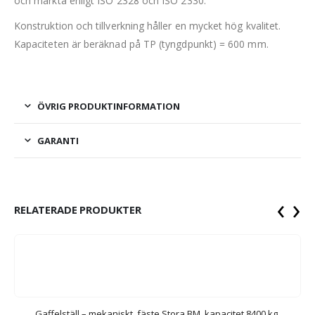
och märkta enligt ISO 2328 och ISO 2330.
Konstruktion och tillverkning håller en mycket hög kvalitet.
Kapaciteten är beräknad på TP (tyngdpunkt) = 600 mm.
ÖVRIG PRODUKTINFORMATION
GARANTI
‹
›
RELATERADE PRODUKTER
Gaffelställ – mekaniskt, fäste Stora BM, kapacitet 8400 kg,