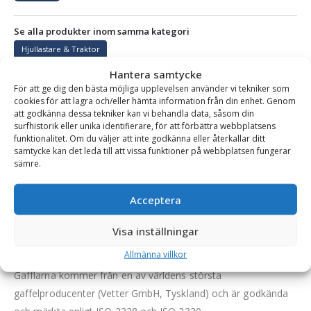
Se alla produkter inom samma kategori
Hjullastare & Traktor
Hantera samtycke
För att ge dig den bästa möjliga upplevelsen använder vi tekniker som
cookies för att lagra och/eller hämta information från din enhet. Genom
BESKRIVNING
att godkänna dessa tekniker kan vi behandla data, såsom din
surfhistorik eller unika identifierare, för att förbättra webbplatsens
funktionalitet. Om du väljer att inte godkänna eller återkallar ditt
samtycke kan det leda till att vissa funktioner på webbplatsen fungerar
Gaffelställ – mekaniskt, fäste SMS/Trima, kapacitet
sämre.
2500 kg, rambredd 1500 mm, gaffellängd 1200 mm
En gedigen pallgaffelram som är smidig och användarvänlig.
Acceptera
Gafflarna flyttas enkelt genom att man viker upp en bygel och
Visa inställningar
sedan knuffar dem till en ny placering, varefter man viker ner
bygeln för att låsa gaffelns position.
Allmänna villkor
Gafflarna kommer från en av världens största
gaffelproducenter (Vetter GmbH, Tyskland) och är godkända