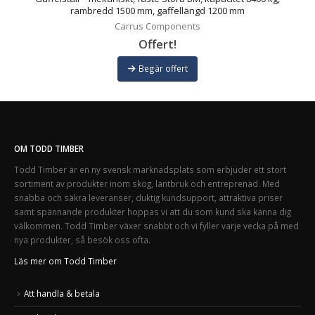
rambredd 1500 mm, gaffellängd 1200 mm
Carrus Components
Offert!
Begär offert
OM TODD TIMBER
Todd Timber är en ny svensk marknadsplats som erbjuder ett stort
sortiment av produkter inom skog, lantbruk och entreprenad. Med
snabba och säkra leveranser, duktig kundsupport, attraktiva priser
samt spännande produkter hoppas vi att du som kund ska känna dig
välkommen. Todd Timber växer snabbt och vi fyller varje vecka på med
nya produkter, så besök oss ofta.
Läs mer om Todd Timber
Att handla & betala