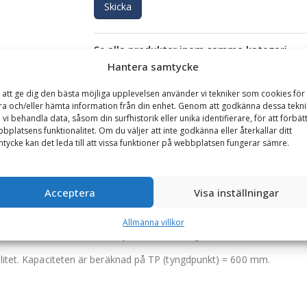
Skicka
Se alla produkter inom samma kategori
Hantera samtycke
Hjullastare & Traktor
 att ge dig den bästa möjliga upplevelsen använder vi tekniker som cookies för 
ra och/eller hämta information från din enhet. Genom att godkänna dessa tekni
 vi behandla data, såsom din surfhistorik eller unika identifierare, för att förbät
GARANTI
bplatsens funktionalitet. Om du väljer att inte godkänna eller återkallar ditt
tycke kan det leda till att vissa funktioner på webbplatsen fungerar sämre.
t 2000 kg, rambredd 1200 mm, gaffellängd 1000 mm
Acceptera
Visa inställningar
nlig. Gafflarna flyttas enkelt genom att man viker upp en bygel och 
Allmänna villkor
producenter (Vetter GmbH, Tyskland) och är godkända och märkta enl
alitet. Kapaciteten är beräknad på TP (tyngdpunkt) = 600 mm.