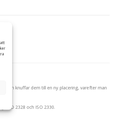
att
ker
tra
sedan knuffar dem till en ny placering, varefter man
igt ISO 2328 och ISO 2330.