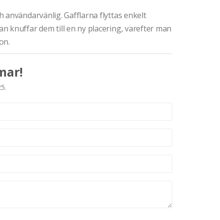
 användarvänlig. Gafflarna flyttas enkelt
n knuffar dem till en ny placering, varefter man
on.
mar!
25.