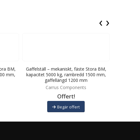
‹
›
tora BM,
Gaffelställ – mekaniskt, fäste Stora BM,
Gaffelställ
500 mm,
kapacitet 5000 kg, rambredd 1500 mm,
kapacitet 
gaffellängd 1200 mm
ga
Carrus Components
C
Offert!
Begär offert