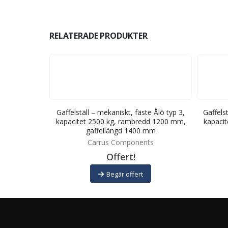
RELATERADE PRODUKTER
fäste L30,
Gaffelställ – mekaniskt, fäste Ålö typ 3,
Gaffels
dd 1500 mm,
kapacitet 2500 kg, rambredd 1200 mm,
kapaci
 mm
gaffellängd 1400 mm
ts
Carrus Components
Offert!
Begär offert