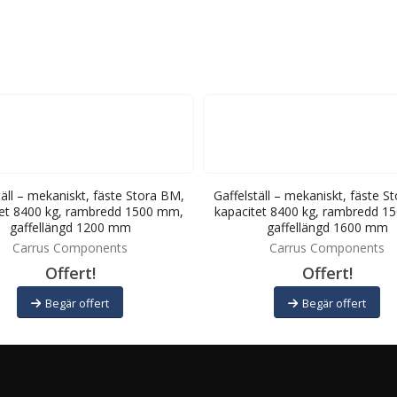
täll – mekaniskt, fäste Stora BM,
Gaffelställ – mekaniskt, fäste S
tet 8400 kg, rambredd 1500 mm,
kapacitet 8400 kg, rambredd 1
gaffellängd 1200 mm
gaffellängd 1600 mm
Carrus Components
Carrus Components
Offert!
Offert!
Begär offert
Begär offert