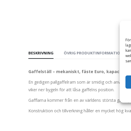
För
lag
kan
BESKRIVNING
ÖVRIG PRODUKTINFORMATION
web
sam
Gaffelställ – mekaniskt, fäste Euro, kapacite
En gedigen pallgaffelram som är smidig och användarvä
viker ner bygeln för att låsa gaffelns position.
Gafflarna kommer från en av världens största gaffel
Konstruktion och tillverkning håller en mycket hög kv