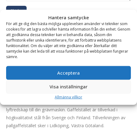
Skicka
Hantera samtycke
För att ge dig den bästa möjliga upplevelsen använder vi tekniker som
Se alla produkter inom samma kategori
cookies för att lagra och/eller hämta information från din enhet. Genom
att godkänna dessa tekniker kan vi behandla data, såsom din
Grävmaskin
surfhistorik eller unika identifierare, för att förbättra webbplatsens
funktionalitet. Om du väljer att inte godkänna eller återkallar ditt
samtycke kan det leda till att vissa funktioner på webbplatsen fungerar
sämre.
BESKRIVNING
Acceptera
Gaffelställ – mekanisk, fäste S70, kapacitet 5000 kg,
Visa inställningar
rambredd 1500 mm, gaffellängd 1500 mm
Allmänna villkor
SB Grävtillbehörs mekaniska gaffelställ är ett pålitligt
lyftredskap till din grävmaskin. Gaffelstället är tillverkad i
högkvalitativt stål från Sverige och Finland. Tillverkningen av
pallgaffelstället sker i Lidköping, Västra Götaland.