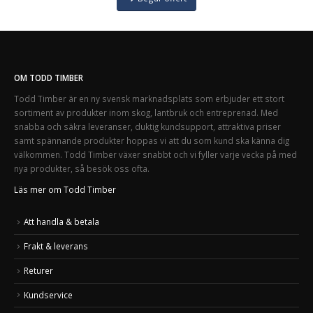
OM TODD TIMBER
Todd Timber är en ny svensk marknadsplats som erbjuder ett stort
sortiment av produkter inom skog, lantbruk och entreprenad. Med
snabba och säkra leveranser, duktig kundsupport, attraktiva priser
samt spännande produkter hoppas vi att du som kund ska känna dig
välkommen. Todd Timber växer snabbt och vi fyller varje vecka på med
nya produkter, så besök oss ofta.
Läs mer om Todd Timber
Att handla & betala
Frakt & leverans
Returer
Kundservice