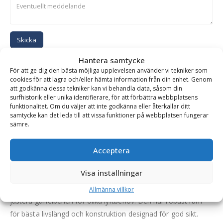
Skicka
Hantera samtycke
Se alla produkter inom samma kategori
För att ge dig den bästa möjliga upplevelsen använder vi tekniker som
cookies för att lagra och/eller hämta information från din enhet. Genom
Pallgafflar Hydrauliska
att godkänna dessa tekniker kan vi behandla data, såsom din
surfhistorik eller unika identifierare, för att förbättra webbplatsens
funktionalitet. Om du väljer att inte godkänna eller återkallar ditt
samtycke kan det leda till att vissa funktioner på webbplatsen fungerar
BESKRIVNING
sämre.
Acceptera
Gaffelställ – hydrauliskt, fäste Stora BM, kapacitet
9900 kg, rambredd 2000 mm, gaffellängd 1200 mm
Visa inställningar
En pallgaffel med hydraulisk spridning som gör det enkelt att
Allmänna villkor
justera gaffelbenen för olika lyftbehov. Den har robust ram
för bästa livslängd och konstruktion designad för god sikt.