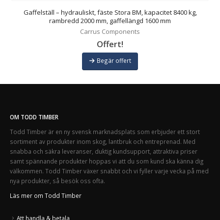
Gaffelställ – hydrauliskt, fäste Stora BM, kapacitet 8400 kg,
rambredd 2000 mm, gaffellängd 1600 mm
Carrus Components
Offert!
Begär offert
OM TODD TIMBER
Todd Timber är en ny svensk marknadsplats som erbjuder ett stort
sortiment av produkter inom skog, lantbruk och entreprenad. Med
snabba och säkra leveranser, duktig kundsupport, attraktiva priser
samt spännande produkter hoppas vi att du som kund ska känna dig
välkommen. Todd Timber växer snabbt och vi fyller varje vecka på med
nya produkter, så besök oss ofta.
Läs mer om Todd Timber
Att handla & betala