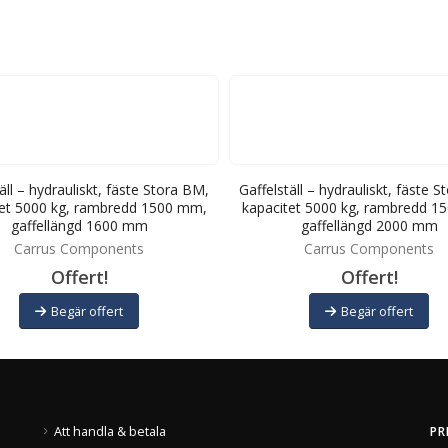
äll – hydrauliskt, fäste Stora BM,
Gaffelställ – hydrauliskt, fäste 
tet 5000 kg, rambredd 1500 mm,
kapacitet 5000 kg, rambredd 1
gaffellängd 1600 mm
gaffellängd 2000 mm
Carrus Components
Carrus Components
Offert!
Offert!
Begär offert
Begär offert
Att handla & betala
PR