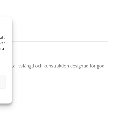
att
ker
tra
för bästa livslängd och konstruktion designad för god