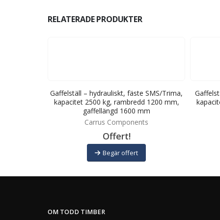
RELATERADE PRODUKTER
fäste L20,
Gaffelställ – hydrauliskt, fäste SMS/Trima,
Gaffelst
dd 1500 mm,
kapacitet 2500 kg, rambredd 1200 mm,
kapaci
 mm
gaffellängd 1600 mm
ts
Carrus Components
Offert!
Begär offert
OM TODD TIMBER