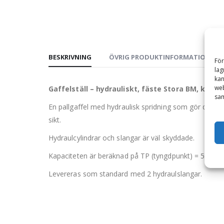
BESKRIVNING
ÖVRIG PRODUKTINFORMATION
För
lag
kan
web
Gaffelställ – hydrauliskt, fäste Stora BM, kap
sam
En pallgaffel med hydraulisk spridning som gör det en
sikt.
Hydraulcylindrar och slangar är väl skyddade.
Kapaciteten är beräknad på TP (tyngdpunkt) = 500 m
Levereras som standard med 2 hydraulslangar.