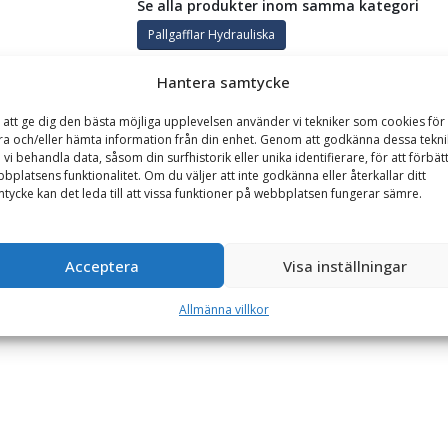
Se alla produkter inom samma kategori
Pallgafflar Hydrauliska
Hantera samtycke
GARANTI
 att ge dig den bästa möjliga upplevelsen använder vi tekniker som cookies för 
ra och/eller hämta information från din enhet. Genom att godkänna dessa tekni
 vi behandla data, såsom din surfhistorik eller unika identifierare, för att förbät
bplatsens funktionalitet. Om du väljer att inte godkänna eller återkallar ditt
acitet 6900 kg, rambredd 2000 mm, gaffellängd 1600 mm
tycke kan det leda till att vissa funktioner på webbplatsen fungerar sämre.
kelt att justera gaffelbenen för olika lyftbehov. Den har robust ram 
Acceptera
Visa inställningar
Allmänna villkor
m.