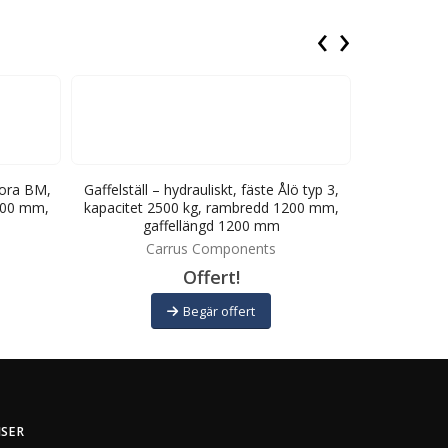
‹
›
Stora BM,
Gaffelställ – hydrauliskt, fäste Ålö typ 3,
Gaffelstäl
500 mm,
kapacitet 2500 kg, rambredd 1200 mm,
kapacitet 
gaffellängd 1200 mm
ga
Carrus Components
C
Offert!
Begär offert
ISER