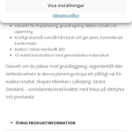
Visa inställningar
Detaljer:
Allmänna villkor
Anpassad för små maskiner mellan 1–4 ton
Utmärkt för finplanering, grusdragning, lättare schakt och
utjämning
Kraftigt skärstål som tål hårt tryck och ger jämn, kontrollerad
kantkontakt
Botten i 10mm Hardox® 400
CE-märkt konstruktion med genomtänkta materialval
Oavsett om du jobbar med grundläggning, vägunderhåll eller
lantbruksarbete är denna planeringsskopa ett pålitligt val för
exakta resultat. Skopan tillverkas i Lidköping, Västra
Götaland – svenskproducerad kvalitet med fokus på slitstyrka
och prestanda
ÖVRIG PRODUKTINFORMATION