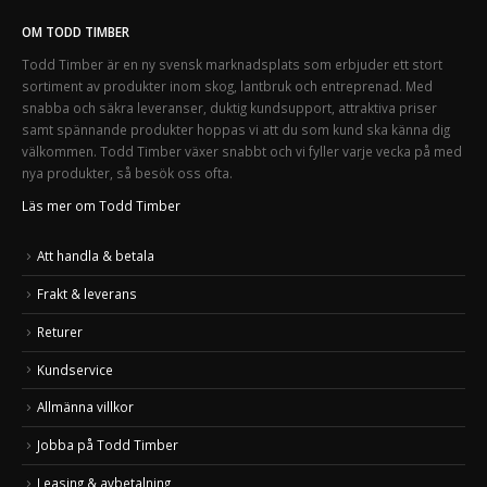
OM TODD TIMBER
Todd Timber är en ny svensk marknadsplats som erbjuder ett stort
sortiment av produkter inom skog, lantbruk och entreprenad. Med
snabba och säkra leveranser, duktig kundsupport, attraktiva priser
samt spännande produkter hoppas vi att du som kund ska känna dig
välkommen. Todd Timber växer snabbt och vi fyller varje vecka på med
nya produkter, så besök oss ofta.
Läs mer om Todd Timber
Att handla & betala
Frakt & leverans
Returer
Kundservice
Allmänna villkor
Jobba på Todd Timber
Leasing & avbetalning