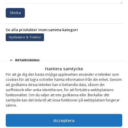
Skicka
Se alla produkter inom samma kategori
Hjullastare & Traktor
BESKRIVNING
Hantera samtycke
För att ge dig den bästa möjliga upplevelsen använder vi tekniker som
cookies för att lagra och/eller hämta information från din enhet. Genom
Frontplaneringsskopa PLA – fäste L30, bredd 1500 mm,
att godkänna dessa tekniker kan vi behandla data, såsom din
djup 800 mm, vikt 250 kg, för maskinvikt 1-4 ton
surfhistorik eller unika identifierare, för att förbättra webbplatsens
funktionalitet. Om du väljer att inte godkänna eller återkallar ditt
Frontplaneringsskopa för maskiner 1-4 ton.
En robust
samtycke kan det leda till att vissa funktioner på webbplatsen fungerar
och högpresterande frontplaneringsskopa som är framtagen
sämre.
för noggrann finplanering, markjustering och
materialfördelning – ett oumbärligt redskap inom både
Acceptera
entreprenad och lantbruk.