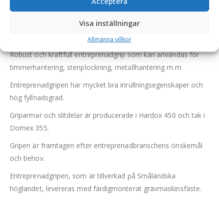
Acceptera
Visa inställningar
Entreprenadgrip – fäste S30/180, griparea 0,14 m2, max
lyftförmåga 1000 kg, vikt 68 kg
Allmänna villkor
Robust och kraftfull entreprenadgrip som kan användas för
timmerhantering, stenplockning, metallhantering m.m.
Entreprenadgripen har mycket bra inrullningsegenskaper och
hög fyllnadsgrad.
Griparmar och slitdelar är producerade i Hardox 450 och tak i
Domex 355.
Gripen är framtagen efter entreprenadbranschens önskemål
och behov.
Entreprenadgripen, som är tillverkad på Småländska
höglandet, levereras med färdigmonterat grävmaskinsfäste.