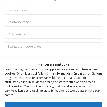
Skicka
Hantera samtycke
För att ge dig den bästa möjliga upplevelsen använder vi tekniker som
cookies för att lagra och/eller hämta information från din enhet. Genom
Se alla produkter inom samma kategori
att godkänna dessa tekniker kan vi behandla data, såsom din
surfhistorik eller unika identifierare, för att förbättra webbplatsens
Entreprenadgripar
funktionalitet. Om du väljer att inte godkänna eller återkallar ditt
samtycke kan det leda till att vissa funktioner på webbplatsen fungerar
sämre.
BESKRIVNING