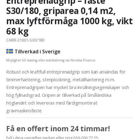
Entreprenadgrip – fäste
S30/180, griparea 0,14 m2,
max lyftförmåga 1000 kg, vikt
68 kg
CARR-21001-S30/180
Tillverkad i Sverige
Möjlighet till leasing eller avbetalning via Nordea Finance.
Robust och kraftfull entreprenadgrip som kan användas för
timmerhantering, stenplockning, metallhantering m.m.
Entreprenadgripen har mycket bra inrullningsegenskaper och
hög fyllnadsgrad. Gripen är tillverkad på Småländska
höglandet och levereras med färdigmonterat
grävmaskinsfäste.
Få en offert inom 24 timmar!
Fyll i dina uppgifter nedan eller ring 010-200 77 25.