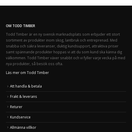
OM TODD TIMBER
Todd Timber är en ny svensk marknadsplats som erbjuder ett stort
sortiment av produkter inom skog, lantbruk och entreprenad. Med
snabba och säkra leveranser, duktig kundsupport, attraktiva priser
samt spännande produkter hoppas vi att du som kund ska känna dig
välkommen. Todd Timber växer snabbt och vi fyller varje vecka på med
nya produkter, så besök oss ofta.
Läs mer om Todd Timber
Att handla & betala
Frakt & leverans
Returer
Kundservice
Allmänna villkor