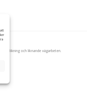
att
ker
tra
r vägdikning och liknande vägarbeten.