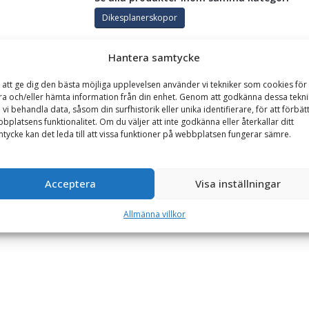
Dikesplanerskopor
Hantera samtycke
GARANTI
 att ge dig den bästa möjliga upplevelsen använder vi tekniker som cookies för 
ra och/eller hämta information från din enhet. Genom att godkänna dessa tekni
 vi behandla data, såsom din surfhistorik eller unika identifierare, för att förbät
 bredd 1800 mm, med slitribbor
bplatsens funktionalitet. Om du väljer att inte godkänna eller återkallar ditt
tycke kan det leda till att vissa funktioner på webbplatsen fungerar sämre.
ofilskopa med en planeringsskopa, för en design som är perfekt fö
Acceptera
Visa inställningar
Allmänna villkor