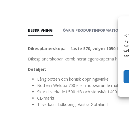
BESKRIVNING
ÖVRIG PRODUKTINFORMATION
För
lag
kan
Dikesplanerskopa – fäste S70, volym 1050 liter,
web
sam
Dikesplanerskopan kombinerar egenskaperna hos en pr
Detaljer:
Lång botten och konisk öppningsvinkel
Botten i Weldox 700 eller motsvarande material
Skär tillverkade i 500 HB och sidoskär i 400 HB
CE-märkt
Tillverkas i Lidköping, Västra Götaland