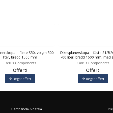
anerskopa – fäste S50, volym 500
Dikesplanerskopa – fäste S1/B2
liter, bredd 1500 mm
700 liter, bredd 1600 mm, med sl
Carrus Components
Carrus Components
Offert!
Offert!
Begär offert
Begär offert
Att handla & betala
PR