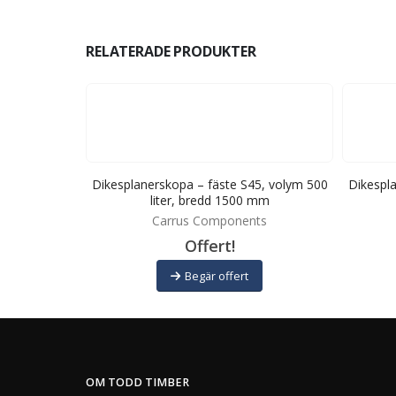
RELATERADE PRODUKTER
0, volym 650
Dikesplanerskopa – fäste S45, volym 500
Dikespl
slitribbor
liter, bredd 1500 mm
ts
Carrus Components
Offert!
Begär offert
OM TODD TIMBER