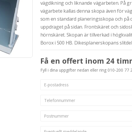
vägdikning och liknande vägarbeten. På 
vägarbete kallas denna skopa även för väg
som en standard planeringsskopa och på d
uppdraget på sidan. Frontskäret och sidosk
hörnskäret. Skopan är tillverkad i högkvali
Borox i 500 HB. Dikesplanerskopans slitdel
Få en offert inom 24 tim
Fyll i dina uppgifter nedan eller ring 010-200 77 