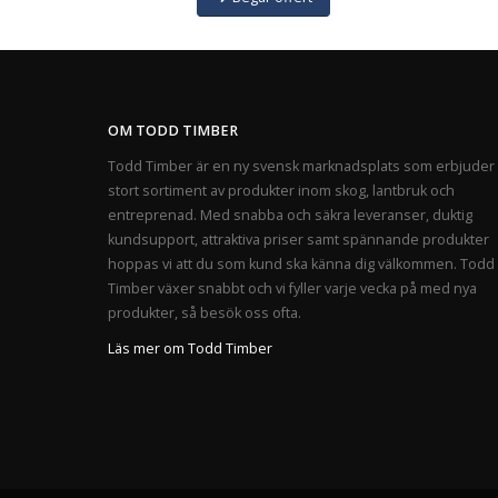
OM TODD TIMBER
Todd Timber är en ny svensk marknadsplats som erbjuder 
stort sortiment av produkter inom skog, lantbruk och
entreprenad. Med snabba och säkra leveranser, duktig
kundsupport, attraktiva priser samt spännande produkter
hoppas vi att du som kund ska känna dig välkommen. Todd
Timber växer snabbt och vi fyller varje vecka på med nya
produkter, så besök oss ofta.
Läs mer om Todd Timber