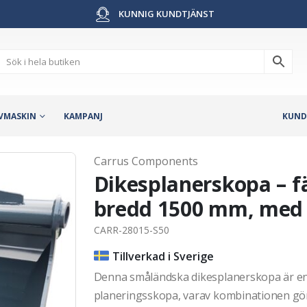
KUNNIG KUNDTJÄNST
VMASKIN
KAMPANJ
KUND
Carrus Components
Dikesplanerskopa – fä
bredd 1500 mm, med s
CARR-28015-S50
Tillverkad i Sverige
Denna småländska dikesplanerskopa är en 
planeringsskopa, varav kombinationen gör 