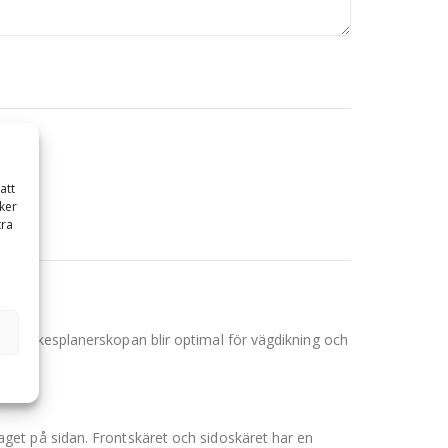
att
ker
tra
tt dikesplanerskopan blir optimal för vägdikning och
get på sidan. Frontskäret och sidoskäret har en