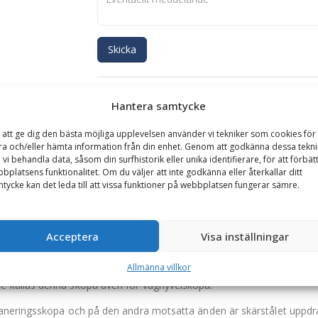
Skicka
Se alla produkter inom samma kategori
Hantera samtycke
Dikesplanerskopor
 att ge dig den bästa möjliga upplevelsen använder vi tekniker som cookies för 
ra och/eller hämta information från din enhet. Genom att godkänna dessa tekni
 vi behandla data, såsom din surfhistorik eller unika identifierare, för att förbät
GARANTI
bplatsens funktionalitet. Om du väljer att inte godkänna eller återkallar ditt
tycke kan det leda till att vissa funktioner på webbplatsen fungerar sämre.
bredd 1500 mm, med slitribbor
Acceptera
Visa inställningar
n en profilskopa och en planeringsskopa, varav kombinationen gör a
Allmänna villkor
 kallas denna skopa även för väghyvelskopa.
aneringsskopa och på den andra motsatta änden är skärstålet uppdra