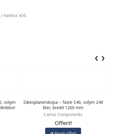
r i Hardox 450.
‹
›
0, volym
Dikesplanerskopa – fäste S40, volym 240
Dikesplaner
itribbor
liter, bredd 1200 mm
90 
Carrus Components
C
Offert!
Begär offert