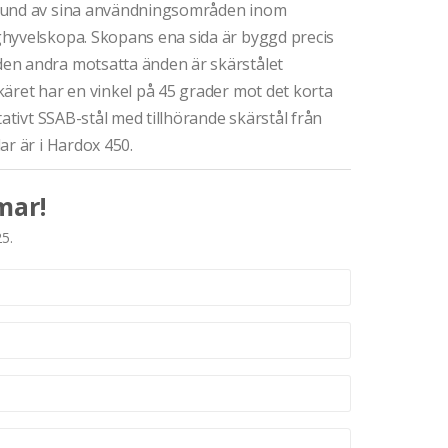
grund av sina användningsområden inom
hyvelskopa. Skopans ena sida är byggd precis
en andra motsatta änden är skärstålet
äret har en vinkel på 45 grader mot det korta
tativt SSAB-stål med tillhörande skärstål från
ar är i Hardox 450.
mar!
25.