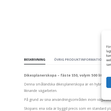
För
lag
kan
BESKRIVNING
ÖVRIG PRODUKTINFORMATION
web
sam
Dikesplanerskopa – fäste S50, volym 500 liter, 
Denna småländska dikesplanerskopa är en hybrid mella
liknande vägarbeten.
På grund av sina användningsområden inom vägarbete
Skopans ena sida är byggd precis som en standard pl