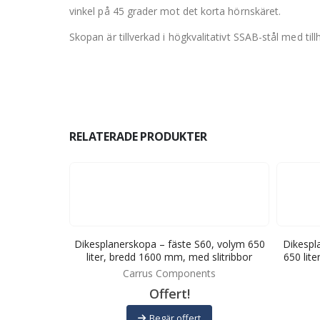
vinkel på 45 grader mot det korta hörnskäret.
Skopan är tillverkad i högkvalitativt SSAB-stål med ti
RELATERADE PRODUKTER
5, volym 400
Dikesplanerskopa – fäste S60, volym 650
Dikespl
 mm
liter, bredd 1600 mm, med slitribbor
650 lit
ts
Carrus Components
Offert!
Begär offert