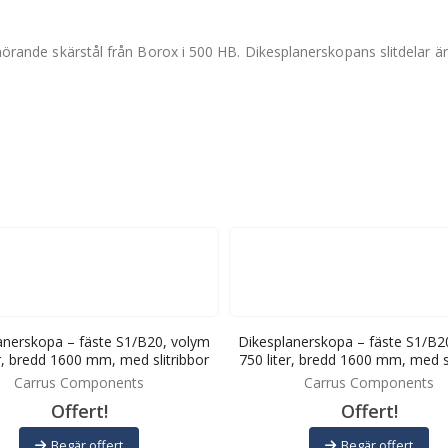
llhörande skärstål från Borox i 500 HB. Dikesplanerskopans slitdelar ä
anerskopa – fäste S1/B20, volym
Dikesplanerskopa – fäste S1/B2
er, bredd 1600 mm, med slitribbor
750 liter, bredd 1600 mm, med sl
Carrus Components
Carrus Components
Offert!
Offert!
Begär offert
Begär offert