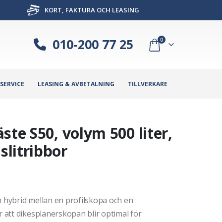
KORT, FAKTURA OCH LEASING
010-200 77 25
0
SERVICE
LEASING & AVBETALNING
TILLVERKARE
ste S50, volym 500 liter,
litribbor
hybrid mellan en profilskopa och en
att dikesplanerskopan blir optimal för