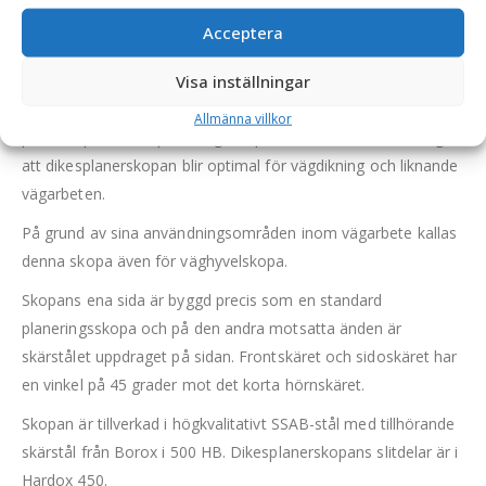
Acceptera
Dikesplanerskopa – fäste S50, volym 500 liter, bredd
1500 mm
Visa inställningar
Denna småländska dikesplanerskopa är en hybrid mellan en
Allmänna villkor
profilskopa och en planeringsskopa, varav kombinationen gör
att dikesplanerskopan blir optimal för vägdikning och liknande
vägarbeten.
På grund av sina användningsområden inom vägarbete kallas
denna skopa även för väghyvelskopa.
Skopans ena sida är byggd precis som en standard
planeringsskopa och på den andra motsatta änden är
skärstålet uppdraget på sidan. Frontskäret och sidoskäret har
en vinkel på 45 grader mot det korta hörnskäret.
Skopan är tillverkad i högkvalitativt SSAB-stål med tillhörande
skärstål från Borox i 500 HB. Dikesplanerskopans slitdelar är i
Hardox 450.