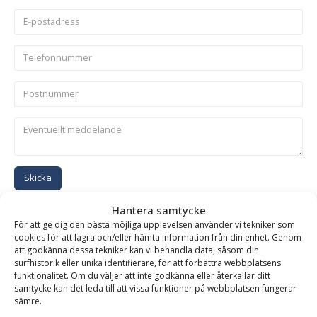
Skicka
Hantera samtycke
Se alla produkter inom samma kategori
För att ge dig den bästa möjliga upplevelsen använder vi tekniker som
cookies för att lagra och/eller hämta information från din enhet. Genom
Dikesplanerskopor
att godkänna dessa tekniker kan vi behandla data, såsom din
surfhistorik eller unika identifierare, för att förbättra webbplatsens
funktionalitet. Om du väljer att inte godkänna eller återkallar ditt
samtycke kan det leda till att vissa funktioner på webbplatsen fungerar
BESKRIVNING
sämre.