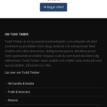
Begär offert
OM TODD TIMBER
Todd Timber är en ny svensk marknadsplats som erbjuder ett stort
sortiment av produkter inom skog, lantbruk och entreprenad. Med
snabba och säkra leveranser, duktig kundsupport, attraktiva priser
samt spännande produkter hoppas vi att du som kund ska känna dig
välkommen. Todd Timber växer snabbt och vi fyller varje vecka på med
nya produkter, så besök oss ofta.
Läs mer om Todd Timber
Att handla & betala
Frakt & leverans
Returer