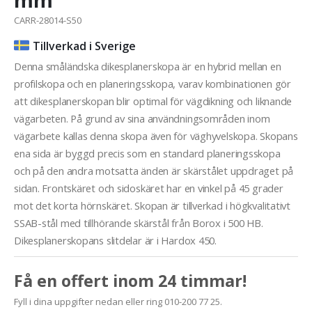
CARR-28014-S50
Tillverkad i Sverige
Denna småländska dikesplanerskopa är en hybrid mellan en
profilskopa och en planeringsskopa, varav kombinationen gör
att dikesplanerskopan blir optimal för vägdikning och liknande
vägarbeten. På grund av sina användningsområden inom
vägarbete kallas denna skopa även för väghyvelskopa. Skopans
ena sida är byggd precis som en standard planeringsskopa
och på den andra motsatta änden är skärstålet uppdraget på
sidan. Frontskäret och sidoskäret har en vinkel på 45 grader
mot det korta hörnskäret. Skopan är tillverkad i högkvalitativt
SSAB-stål med tillhörande skärstål från Borox i 500 HB.
Dikesplanerskopans slitdelar är i Hardox 450.
Få en offert inom 24 timmar!
Fyll i dina uppgifter nedan eller ring 010-200 77 25.