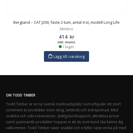
Bergtand – CAT J200, fäste 2 tum, antal 4 st, modell Long Life
Mimbro
414
kr
inkl. moms
I lager
Lägg till i varukorg
OM TODD TIMBER
Todd Timber är en ny svensk marknadsplats som erbjuder ett stort
sortiment av produkter inom skog, lantbruk och entreprenad. Med
snabba och säkra leveranser, duktig kundsupport, attraktiva priser
samt spännande produkter hoppas vi att du som kund ska känna dig
välkommen. Todd Timber växer snabbt och vi fyller varje vecka på med