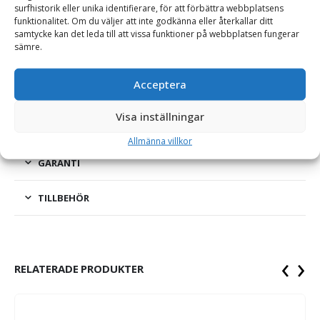
surfhistorik eller unika identifierare, för att förbättra webbplatsens
Bergtand – Volvo 20 GPE
funktionalitet. Om du väljer att inte godkänna eller återkallar ditt
samtycke kan det leda till att vissa funktioner på webbplatsen fungerar
Bergtand för tandsystem typ Volvo. En kraftig skoptand som
sämre.
är självvässande.
Acceptera
Visa inställningar
ÖVRIG PRODUKTINFORMATION
Allmänna villkor
GARANTI
TILLBEHÖR
‹
›
RELATERADE PRODUKTER