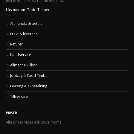
nya produkter, så besök oss ofta.
Läs mer om Todd Timber
Att handla & betala
Frakt & leverans
Returer
Kundservice
Allmänna villkor
Jobba på Todd Timber
Leasing & avbetalning
Tillverkare
PRISER
Alla priser visas exklusive moms.