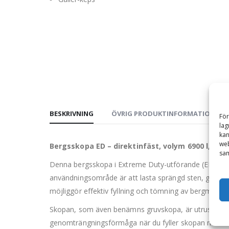
BESKRIVNING
ÖVRIG PRODUKTINFORMATION
För
lag
kan
web
Bergsskopa ED – direktinfäst, volym 6900 l, b
sam
Denna bergsskopa i Extreme Duty-utförande (ED) är e
användningsområde är att lasta sprängd sten, grus, 
möjliggör effektiv fyllning och tömning av bergmaterial
Skopan, som även benämns gruvskopa, är utrustad me
genomträngningsförmåga när du fyller skopan med ber