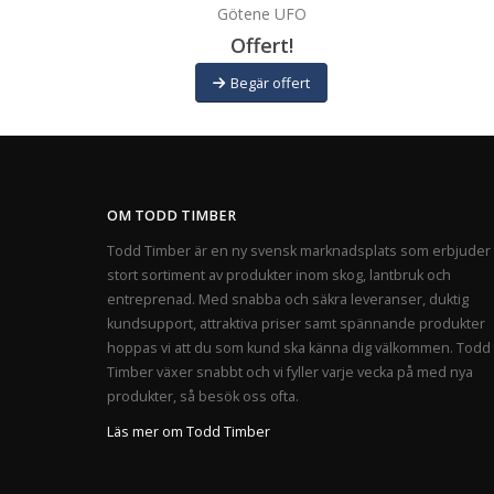
Götene UFO
Offert!
Begär offert
OM TODD TIMBER
Todd Timber är en ny svensk marknadsplats som erbjuder 
stort sortiment av produkter inom skog, lantbruk och
entreprenad. Med snabba och säkra leveranser, duktig
kundsupport, attraktiva priser samt spännande produkter
hoppas vi att du som kund ska känna dig välkommen. Todd
Timber växer snabbt och vi fyller varje vecka på med nya
produkter, så besök oss ofta.
Läs mer om Todd Timber