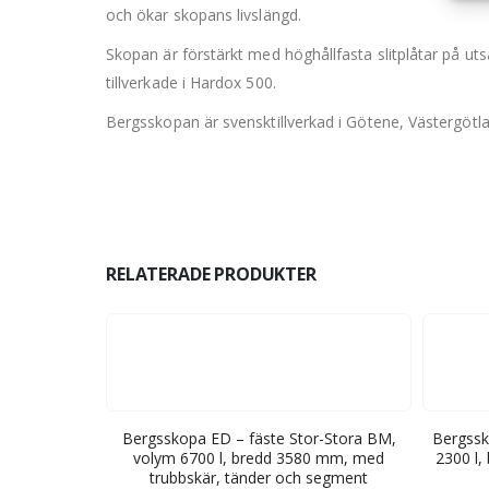
och ökar skopans livslängd.
Skopan är förstärkt med höghållfasta slitplåtar på utsa
tillverkade i Hardox 500.
Bergsskopan är svensktillverkad i Götene, Västergötl
RELATERADE PRODUKTER
ra BM, volym
Bergsskopa ED – fäste Stor-Stora BM,
Bergssk
 trubbskär,
volym 6700 l, bredd 3580 mm, med
2300 l,
nt
trubbskär, tänder och segment