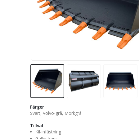
Färger
Svart, Volvo-grå, Mörkgrå
Tillval
Kil-infästning
Galler-keps