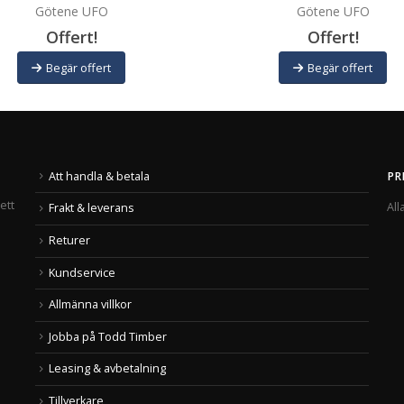
Götene UFO
Götene UFO
Offert!
Offert!
Begär offert
Begär offert
Att handla & betala
PR
ett
All
Frakt & leverans
Returer
Kundservice
Allmänna villkor
Jobba på Todd Timber
Leasing & avbetalning
Tillverkare