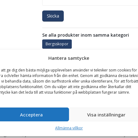
Skicka
Se alla produkter inom samma kategori
Bergsskopor
Hantera samtycke
GARANTI
 att ge dig den bästa möjliga upplevelsen använder vi tekniker som cookies för 
ra och/eller hämta information från din enhet. Genom att godkänna dessa tekni
 vi behandla data, såsom din surfhistorik eller unika identifierare, för att förbät
bplatsens funktionalitet. Om du väljer att inte godkänna eller återkallar ditt
redd 3580 mm, med trubbskär, tänder och segment
tycke kan det leda till att vissa funktioner på webbplatsen fungerar sämre.
n mycket kraftig och beständig lastskopa som anpassats för hanter
malm eller annan relativt löst packad hård massa. Skopan är utrust
Acceptera
Visa inställningar
 utan spill.
d trubbskär, tänder och segment. Tack vare det trubbade skäret oc
Allmänna villkor
gmaterial, jämfört med användande av ett rakt skär. De utbytbara 