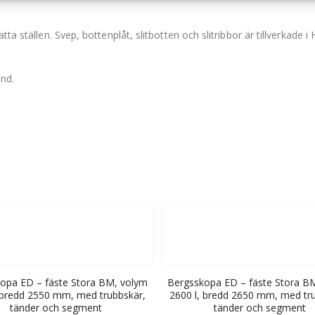
tta ställen. Svep, bottenplåt, slitbotten och slitribbor är tillverkade 
and.
opa ED – fäste Stora BM, volym
Bergsskopa ED – fäste Stora B
 bredd 2550 mm, med trubbskär,
2600 l, bredd 2650 mm, med tr
tänder och segment
tänder och segment