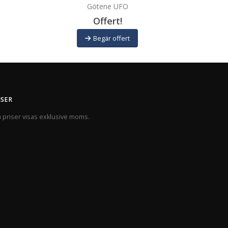
Götene UFO
Offert!
Begär offert
ISER
a priser visas exklusive moms.