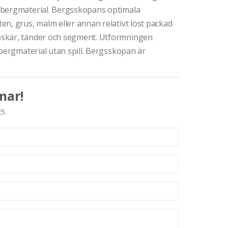
 bergmaterial. Bergsskopans optimala
n, grus, malm eller annan relativt löst packad
bskär, tänder och segment. Utformningen
 bergmaterial utan spill. Bergsskopan är
mar!
25.