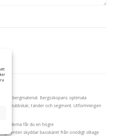
att
ker
tra
ing av bergmaterial. Bergsskopans optimala
ad med trubbskär, tänder och segment. Utformningen
h tänderna får du en högre
segmenten skyddar basskäret från onödigt slitage