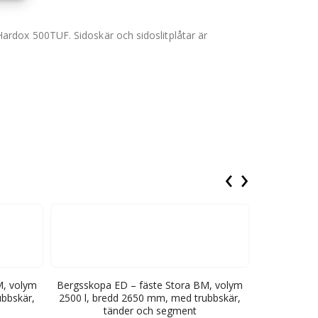
i Hardox 500TUF. Sidoskär och sidoslitplåtar är
‹
›
M, volym
Bergsskopa ED – fäste Stora BM, volym
Bergsskopa 
ubbskär,
2500 l, bredd 2650 mm, med trubbskär,
2700 l, br
tänder och segment
t