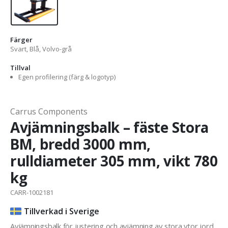
Färger
Svart, Blå, Volvo-grå
Tillval
Egen profilering (färg & logotyp)
Carrus Components
Avjämningsbalk – fäste Stora
BM, bredd 3000 mm,
rulldiameter 305 mm, vikt 780
kg
CARR-1002181
Tillverkad i Sverige
Avjämningsbalk för justering och avjämning av stora ytor jord,