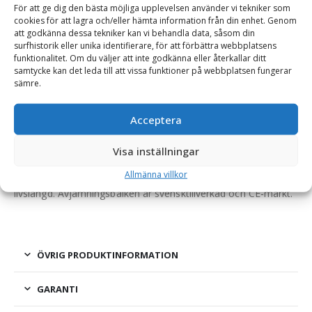
För att ge dig den bästa möjliga upplevelsen använder vi tekniker som
Hjullastare & Traktor
cookies för att lagra och/eller hämta information från din enhet. Genom
att godkänna dessa tekniker kan vi behandla data, såsom din
surfhistorik eller unika identifierare, för att förbättra webbplatsens
funktionalitet. Om du väljer att inte godkänna eller återkallar ditt
BESKRIVNING
samtycke kan det leda till att vissa funktioner på webbplatsen fungerar
sämre.
Avjämningsbalk – fäste Stora BM, bredd 3000 mm,
Acceptera
rulldiameter 305 mm, vikt 780 kg
Visa inställningar
Avjämningsbalk för justering och avjämning av stora ytor
Allmänna villkor
jord, grus och liknande. Producerad i kraftigt material för lång
livslängd. Avjämningsbalken är svensktillverkad och CE-märkt.
ÖVRIG PRODUKTINFORMATION
GARANTI