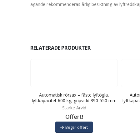
ägande rekommenderas årlig besiktning av lyftredskap, 
RELATERADE PRODUKTER
 lyftögla,
Automatisk rörsax – fäste lyftögla,
Autom
idd 750-1020
lyftkapacitet 600 kg, gripvidd 390-550 mm
lyftkapa
Starke Arvid
Offert!
Begär offert