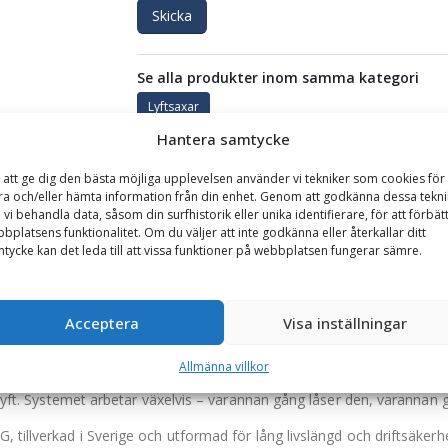
Skicka
Se alla produkter inom samma kategori
Lyftsaxar
Hantera samtycke
 att ge dig den bästa möjliga upplevelsen använder vi tekniker som cookies för 
GARANTI
ra och/eller hämta information från din enhet. Genom att godkänna dessa tekni
 vi behandla data, såsom din surfhistorik eller unika identifierare, för att förbät
bplatsens funktionalitet. Om du väljer att inte godkänna eller återkallar ditt
et 900 kg, gripvidd 510-650 mm
tycke kan det leda till att vissa funktioner på webbplatsen fungerar sämre.
effektiv hantering av rör och betongrör. Konstruktionen greppar rör
ekanismen griper saxen automatiskt när den förs ned över röret och s
Acceptera
Visa inställningar
ekar, vilket ger en flexibel och kostnadseffektiv lösning på arbetsplat
Allmänna villkor
en aktiveras. Därefter kan röret lyftas och positioneras exakt där det
a lyft. Systemet arbetar växelvis – varannan gång låser den, varannan 
 tillverkad i Sverige och utformad för lång livslängd och driftsäkerh