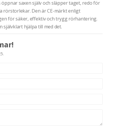
ts öppnar saxen själv och släpper taget, redo för
ra rörstorlekar. Den är CE-märkt enligt
gen för säker, effektiv och trygg rörhantering.
jälvklart hjälpa till med det.
mar!
25.