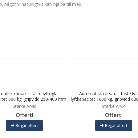
något vi naturligtvis kan hjälpa till med.
atisk rörsax – fäste lyftögla,
Automatisk rörsax – fäste lyf
citet 500 kg, gripvidd 250-400 mm
lyftkapacitet 1600 kg, gripvidd 
Starke Arvid
Starke Arvid
Offert!
Offert!
Begär offert
Begär offert