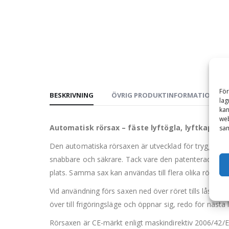
För
BESKRIVNING
ÖVRIG PRODUKTINFORMATION
lag
kan
web
Automatisk rörsax – fäste lyftögla, lyftkapacit
sam
Den automatiska rörsaxen är utvecklad för trygg och 
snabbare och säkrare. Tack vare den patenterade låsm
plats. Samma sax kan användas till flera olika rörstorl
Vid användning förs saxen ned över röret tills låsning
över till frigöringsläge och öppnar sig, redo för näst
Rörsaxen är CE-märkt enligt maskindirektiv 2006/42/EG,