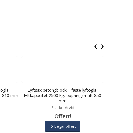
‹
›
tögla,
Lyftsax betongblock – fäste lyftögla,
Automatis
630-810 mm
lyftkapacitet 2500 kg, öppningsmått 850
lyftkapacit
mm
Starke Arvid
Offert!
Begär offert