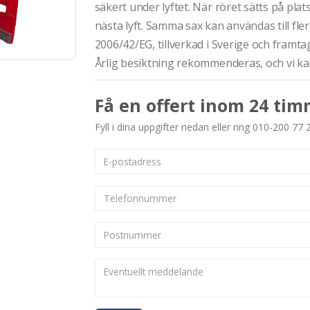
säkert under lyftet. När röret sätts på pla
nästa lyft. Samma sax kan användas till fle
2006/42/EG, tillverkad i Sverige och framta
Årlig besiktning rekommenderas, och vi kan s
Få en offert inom 24 tim
Fyll i dina uppgifter nedan eller ring 010-200 77 