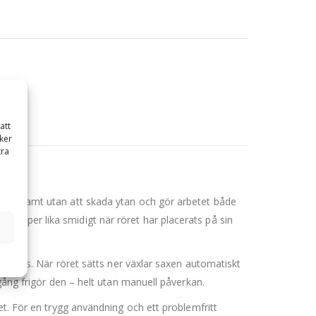
att
ker
tra
et varsamt utan att skada ytan och gör arbetet både
läpper lika smidigt när röret har placerats på sin
sen.
 behövs. När röret sätts ner växlar saxen automatiskt
gång frigör den – helt utan manuell påverkan.
et. För en trygg användning och ett problemfritt