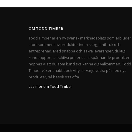
OM TODD TIMBER
Todd Timber är en ny svensk marknadsplats som erbjuder 
stort sortiment av produkter inom skog, lantbruk och
entreprenad. Med snabba och säkra leveranser, duktig
kundsupport, attraktiva priser samt spännande produkter
hoppas vi att du som kund ska känna dig välkommen. Todd
Timber växer snabbt och vi fyller varje vecka på med nya
produkter, så besök oss ofta.
Läs mer om Todd Timber