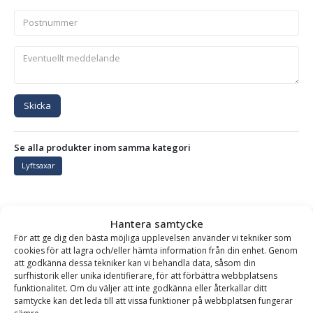
Skicka
Se alla produkter inom samma kategori
Lyftsaxar
BESKRIVNING
Hantera samtycke
För att ge dig den bästa möjliga upplevelsen använder vi tekniker som
cookies för att lagra och/eller hämta information från din enhet. Genom
att godkänna dessa tekniker kan vi behandla data, såsom din
Automatisk rörsax – fäste lyftögla, lyftkapacitet 500
surfhistorik eller unika identifierare, för att förbättra webbplatsens
kg, gripvidd 250-400 mm
funktionalitet. Om du väljer att inte godkänna eller återkallar ditt
samtycke kan det leda till att vissa funktioner på webbplatsen fungerar