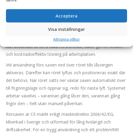
Den automatiska rörsaxen är utvecklad för trygg och effektiv
sämre.
hantering av rör och betongrör. Konstruktionen greppar röret
Acceptera
varsamt utan att skada ytan och gör arbetet både snabbare
och säkrare. Tack vare den patenterade låsmekanismen griper
Visa inställningar
saxen automatiskt när den förs ned över röret och släpper
lika smidigt när röret har placerats på sin plats. Samma sax
Allmänna villkor
kan användas till flera olika rörstorlekar, vilket ger en flexibel
och kostnadseffektiv lösning på arbetsplatsen.
Vid användning förs saxen ned över röret tills låsningen
aktiveras. Därefter kan röret lyftas och positioneras exakt där
det behövs. När röret sätts ner växlar saxen automatiskt över
till frigöringsläge och öppnar sig, redo för nästa lyft. Systemet
arbetar växelvis – varannan gång låser den, varannan gång
frigör den – helt utan manuell påverkan.
Rörsaxen är CE-märkt enligt maskindirektiv 2006/42/EG,
tillverkad i Sverige och utformad för lång livslängd och
driftsäkerhet. För en trygg användning och ett problemfritt