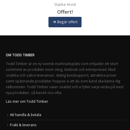
Starke Arvid
Offert!
Begär offert
OM TODD TIMBER
Todd Timber är en ny svensk marknadsplats som erbjuder ett stort
sortiment av produkter inom skog, lantbruk och entreprenad. Med
snabba och säkra leveranser, duktig kundsupport, attraktiva priser
samt spännande produkter hoppas vi att du som kund ska känna dig
välkommen. Todd Timber växer snabbt och vi fyller varje vecka på med
nya produkter, så besök oss ofta.
Läs mer om Todd Timber
Att handla & betala
Frakt & leverans