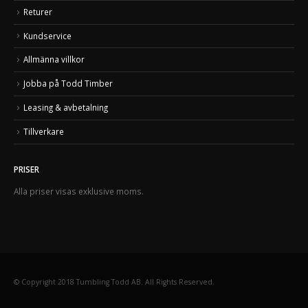
Returer
Kundservice
Allmänna villkor
Jobba på Todd Timber
Leasing & avbetalning
Tillverkare
PRISER
Alla priser visas exklusive moms.
© Copyright 2018 Tumbling Todd AB. All Rights Reserved.