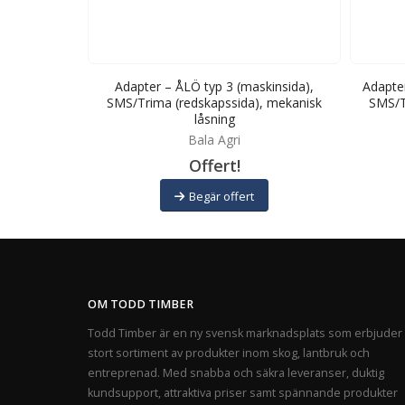
kinsida),
Adapter – ÅLÖ typ 3 (maskinsida),
Adapter
, mekanisk
SMS/Trima (redskapssida), mekanisk
SMS/T
låsning
Bala Agri
Offert!
Begär offert
OM TODD TIMBER
Todd Timber är en ny svensk marknadsplats som erbjuder 
stort sortiment av produkter inom skog, lantbruk och
entreprenad. Med snabba och säkra leveranser, duktig
kundsupport, attraktiva priser samt spännande produkter