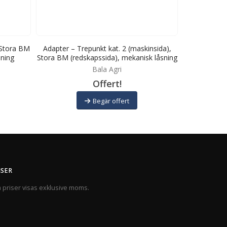
 Stora BM
Adapter – Trepunkt kat. 2 (maskinsida),
Adapter – S
sning
Stora BM (redskapssida), mekanisk låsning
BM (redsk
Bala Agri
Offert!
Begär offert
ISER
a priser visas exklusive moms.