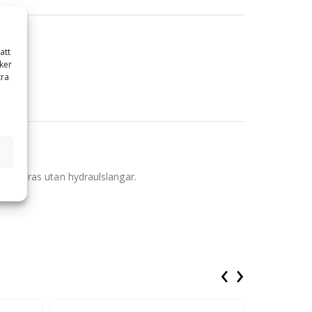
att
ker
tra
 levereras utan hydraulslangar.
‹
›