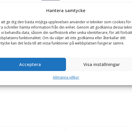
Hantera samtycke
Se alla produkter inom samma kategori
Hjullastare & Traktor
 att ge dig den bästa möjliga upplevelsen använder vi tekniker som cookies för 
ra och/eller hämta information från din enhet. Genom att godkänna dessa tekni
 vi behandla data, såsom din surfhistorik eller unika identifierare, för att förbät
bplatsens funktionalitet. Om du väljer att inte godkänna eller återkallar ditt
tycke kan det leda till att vissa funktioner på webbplatsen fungerar sämre.
GARANTI
ma-kombi (redskapssida), hydraulisk låsning
Acceptera
Visa inställningar
från Småland. Adaptern tillverkas i höghållfast konstruktionsstål och
Allmänna villkor