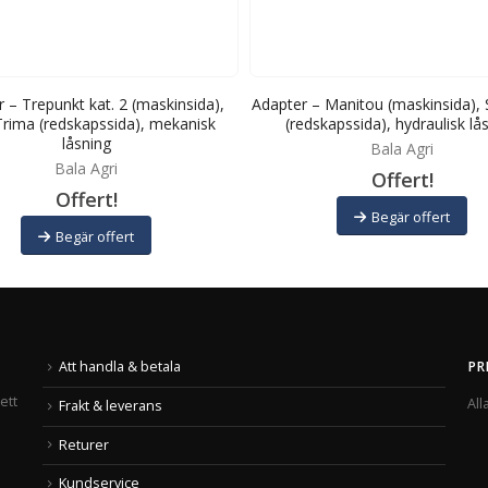
 – Trepunkt kat. 2 (maskinsida),
Adapter – Manitou (maskinsida),
rima (redskapssida), mekanisk
(redskapssida), hydraulisk lå
låsning
Bala Agri
Bala Agri
Offert!
Offert!
Begär offert
Begär offert
Att handla & betala
PR
ett
All
Frakt & leverans
Returer
Kundservice