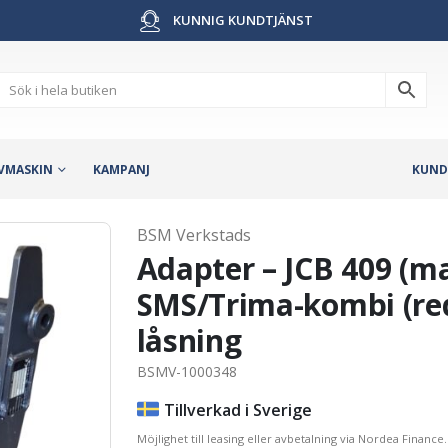
KUNNIG KUNDTJÄNST
VMASKIN
KAMPANJ
KUND
BSM Verkstads
Adapter – JCB 409 (ma
SMS/Trima-kombi (red
låsning
BSMV-1000348
Tillverkad i Sverige
Möjlighet till leasing eller avbetalning via Nordea Finance.