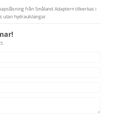
apslåsning från Småland. Adaptern tillverkas i
s utan hydraulslangar.
mar!
25.