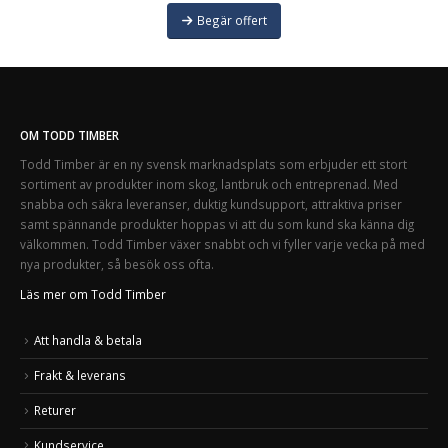
Begär offert
OM TODD TIMBER
Todd Timber är en ny svensk marknadsplats som erbjuder ett stort
sortiment av produkter inom skog, lantbruk och entreprenad. Med
snabba och säkra leveranser, duktig kundsupport, attraktiva priser
samt spännande produkter hoppas vi att du som kund ska känna dig
välkommen. Todd Timber växer snabbt och vi fyller varje vecka på med
nya produkter, så besök oss ofta.
Läs mer om Todd Timber
Att handla & betala
Frakt & leverans
Returer
Kundservice