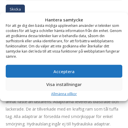
Skicka
Hantera samtycke
För att ge dig den bästa möjliga upplevelsen använder vi tekniker som
Se alla produkter inom samma kategori
cookies för att lagra och/eller hämta information från din enhet. Genom
Hjullastare & Traktor
att godkänna dessa tekniker kan vi behandla data, såsom din
surfhistorik eller unika identifierare, för att förbättra webbplatsens
funktionalitet. Om du väljer att inte godkänna eller återkallar ditt
samtycke kan det leda till att vissa funktioner på webbplatsen fungerar
sämre.
BESKRIVNING
Acceptera
Adapter – Manitou (maskinsida), Stora BM
Visa inställningar
(redskapssida), hydraulisk låsning
Allmänna villkor
En adapter möjliggör montering av redskap utrustat med
annat fäste än lastarens. Adaptrarna levereras blästrade och
lackerade. De är tillverkade med en kraftig ram som tål tuffa
tag. Alla adaptrar är försedda med smörjkoppar för enkel
smörjning. Hydraulslang ingår ej till hydrauliska adaptrar.