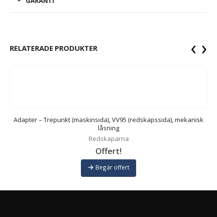
GARANTI
‹
›
RELATERADE PRODUKTER
k
Adapter – Trepunkt (maskinsida), VV95 (redskapssida), mekanisk
låsning
Redskaparna
Offert!
Begär offert