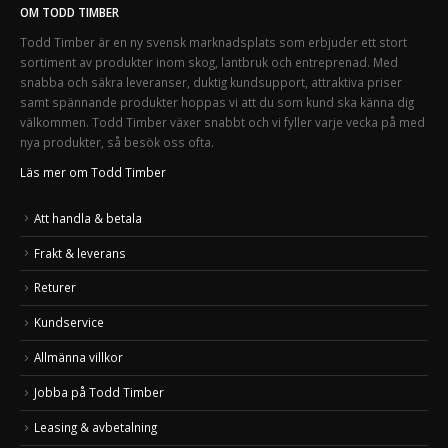
OM TODD TIMBER
Todd Timber är en ny svensk marknadsplats som erbjuder ett stort
sortiment av produkter inom skog, lantbruk och entreprenad. Med
snabba och säkra leveranser, duktig kundsupport, attraktiva priser
samt spännande produkter hoppas vi att du som kund ska känna dig
välkommen. Todd Timber växer snabbt och vi fyller varje vecka på med
nya produkter, så besök oss ofta.
Läs mer om Todd Timber
Att handla & betala
Frakt & leverans
Returer
Kundservice
Allmänna villkor
Jobba på Todd Timber
Leasing & avbetalning