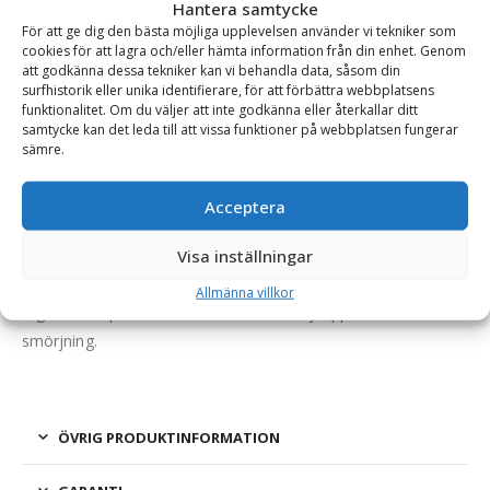
Hantera samtycke
För att ge dig den bästa möjliga upplevelsen använder vi tekniker som
cookies för att lagra och/eller hämta information från din enhet. Genom
att godkänna dessa tekniker kan vi behandla data, såsom din
BESKRIVNING
surfhistorik eller unika identifierare, för att förbättra webbplatsens
funktionalitet. Om du väljer att inte godkänna eller återkallar ditt
samtycke kan det leda till att vissa funktioner på webbplatsen fungerar
sämre.
Adapter – Trepunkt kat. 2 (maskinsida), VV95
(redskapssida), mekanisk låsning
Acceptera
En adapter möjliggör montering av redskap utrustat med
Visa inställningar
annat fäste än lastarens. Adaptrarna levereras blästrade och
lackerade. De är tillverkade med en kraftig ram som tål tuffa
Allmänna villkor
tag. Alla adaptrar är försedda med smörjkoppar för enkel
smörjning.
ÖVRIG PRODUKTINFORMATION