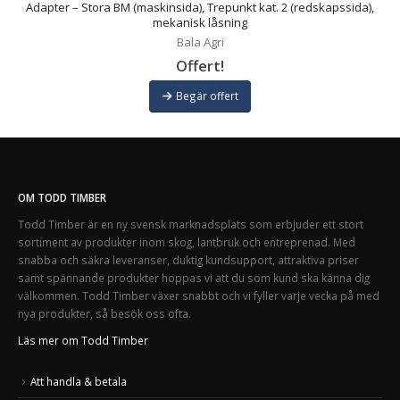
),
Adapter – Stora BM (maskinsida), Trepunkt kat. 2 (redskapssida),
mekanisk låsning
Bala Agri
Offert!
Begär offert
OM TODD TIMBER
Todd Timber är en ny svensk marknadsplats som erbjuder ett stort
sortiment av produkter inom skog, lantbruk och entreprenad. Med
snabba och säkra leveranser, duktig kundsupport, attraktiva priser
samt spännande produkter hoppas vi att du som kund ska känna dig
välkommen. Todd Timber växer snabbt och vi fyller varje vecka på med
nya produkter, så besök oss ofta.
Läs mer om Todd Timber
Att handla & betala