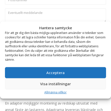
Hantera samtycke
Skicka
För att ge dig den bästa möjliga upplevelsen använder vi tekniker som
cookies för att lagra och/eller hämta information från din enhet. Genom
att godkänna dessa tekniker kan vi behandla data, såsom din
Se alla produkter inom samma kategori
surfhistorik eller unika identifierare, för att förbättra webbplatsens
funktionalitet. Om du väljer att inte godkänna eller återkallar ditt
Hjullastare & Traktor
samtycke kan det leda till att vissa funktioner på webbplatsen fungerar
sämre.
BESKRIVNING
Acceptera
Visa inställningar
Adapter – Bobcat (maskinsida), SMS/Trima
Allmänna villkor
(redskapssida), mekanisk låsning
En adapter möjliggör montering av redskap utrustat med
annat fäste än lastarens. Adaptrarna levereras blästrade och