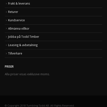
Frakt & leverans
Returer
Kundservice
Allmänna villkor
Jobba på Todd Timber
Leasing & avbetalning
Tillverkare
PRISER
Alla priser visas exklusive moms.
© Copyright 2018 Tumbling Todd AB. All Rights Reserved.