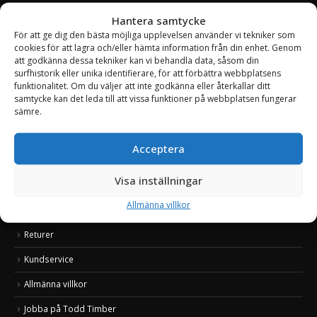
Hantera samtycke
För att ge dig den bästa möjliga upplevelsen använder vi tekniker som
OM TODD TIMBER
cookies för att lagra och/eller hämta information från din enhet. Genom
att godkänna dessa tekniker kan vi behandla data, såsom din
Todd Timber är en ny svensk marknadsplats som erbjuder ett stort
surfhistorik eller unika identifierare, för att förbättra webbplatsens
sortiment av produkter inom skog, lantbruk och entreprenad. Med
funktionalitet. Om du väljer att inte godkänna eller återkallar ditt
snabba och säkra leveranser, duktig kundsupport, attraktiva priser
samtycke kan det leda till att vissa funktioner på webbplatsen fungerar
samt spännande produkter hoppas vi att du som kund ska känna dig
sämre.
välkommen. Todd Timber växer snabbt och vi fyller varje vecka på med
nya produkter, så besök oss ofta.
Acceptera
Läs mer om Todd Timber
Visa inställningar
Att handla & betala
Allmänna villkor
Frakt & leverans
Returer
Kundservice
Allmänna villkor
Jobba på Todd Timber