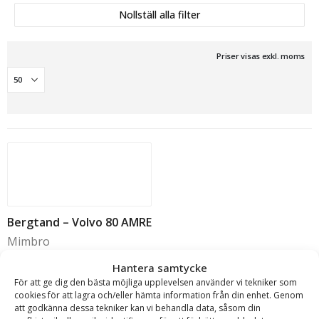
Nollställ alla filter
Priser visas exkl. moms
Bergtand – Volvo 80 AMRE
Mimbro
2 280
kr
Hantera samtycke
inkl. moms
För att ge dig den bästa möjliga upplevelsen använder vi tekniker som
cookies för att lagra och/eller hämta information från din enhet. Genom
I lager
att godkänna dessa tekniker kan vi behandla data, såsom din