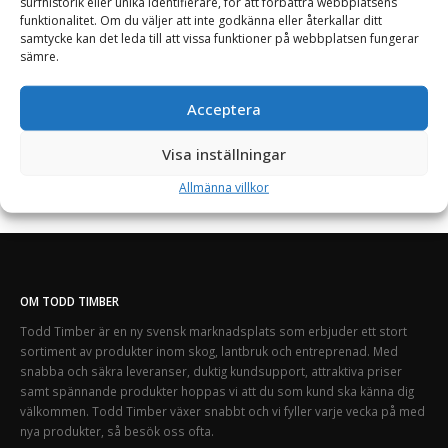
surfhistorik eller unika identifierare, för att förbättra webbplatsens
Lägg till i varukorg
funktionalitet. Om du väljer att inte godkänna eller återkallar ditt
samtycke kan det leda till att vissa funktioner på webbplatsen fungerar
sämre.
Acceptera
Visa inställningar
Allmänna villkor
OM TODD TIMBER
Todd Timber är en ny svensk marknadsplats som erbjuder ett stort
sortiment av produkter inom skog, lantbruk och entreprenad. Med
snabba och säkra leveranser, duktig kundsupport, attraktiva priser
samt spännande produkter hoppas vi att du som kund ska känna dig
välkommen. Todd Timber växer snabbt och vi fyller varje vecka på med
nya produkter, så besök oss ofta.