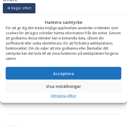
Begär offert
Hantera samtycke
För att ge dig den bästa möjliga upplevelsen använder vi tekniker som
cookies för att lagra och/eller hämta information från din enhet. Genom
att godkänna dessa tekniker kan vi behandla data, såsom din
surfhistorik eller unika identifierare, för att förbättra webbplatsens
funktionalitet. Om du väljer att inte godkänna eller återkallar ditt
samtycke kan det leda till att vissa funktioner på webbplatsen fungerar
Sopborste för gripkassett, bredd 1,0-1,6m, med
sämre.
gummiskär
RF System
Acceptera
Offert!
Visa inställningar
Begär offert
Allmänna villkor