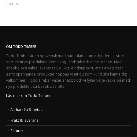
OM TODD TIMBER
Todd Timber är en ny svensk marknadsplats som erbjuder ett stort
sortiment av produkter inom skog, lantbruk och entreprenad. Med
snabba och säkra leveranser, duktig kundsupport, attraktiva priser
samt spännande produkter hoppas vi att du som kund ska känna dig
välkommen. Todd Timber växer snabbt och vi fyller varje vecka på med
nya produkter, så besök oss ofta.
Läs mer om Todd Timber
Att handla & betala
Frakt & leverans
Returer