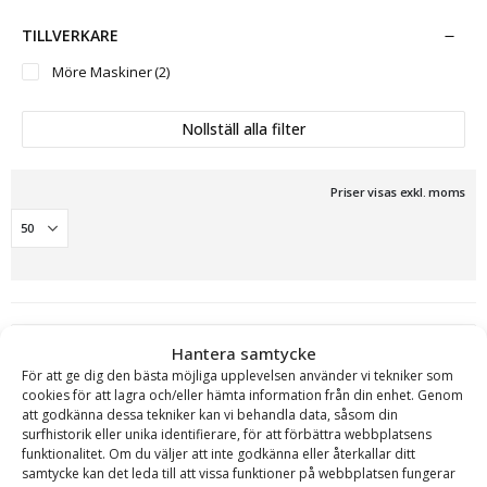
TILLVERKARE
Möre Maskiner
(2)
Nollställ alla filter
Priser visas exkl. moms
Hantera samtycke
För att ge dig den bästa möjliga upplevelsen använder vi tekniker som
cookies för att lagra och/eller hämta information från din enhet. Genom
att godkänna dessa tekniker kan vi behandla data, såsom din
surfhistorik eller unika identifierare, för att förbättra webbplatsens
Timmergrip – MG 0,08, griparea 0,08 m2, max
funktionalitet. Om du väljer att inte godkänna eller återkallar ditt
lyftförmåga 450 kg, vikt 24 kg
samtycke kan det leda till att vissa funktioner på webbplatsen fungerar