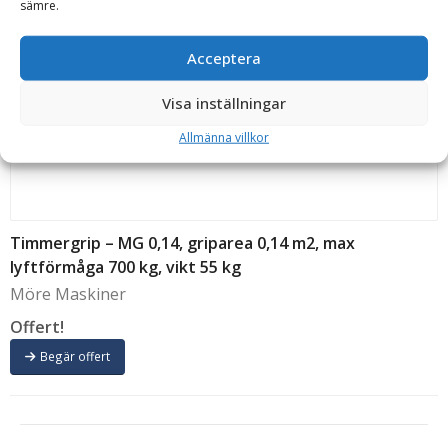
sämre.
Möre Maskiner
Offert!
Acceptera
Begär offert
Visa inställningar
Allmänna villkor
Timmergrip – MG 0,14, griparea 0,14 m2, max
lyftförmåga 700 kg, vikt 55 kg
Möre Maskiner
Offert!
Begär offert