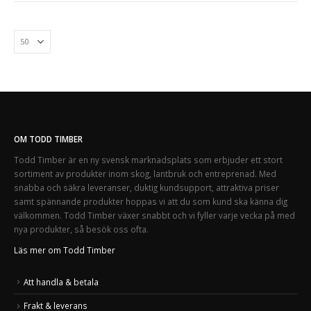
OM TODD TIMBER
Todd Timber är en ny svensk marknadsplats som erbjuder ett stort
sortiment av produkter inom skog, lantbruk och entreprenad. Med
snabba och säkra leveranser, duktig kundsupport, attraktiva priser
samt spännande produkter hoppas vi att du som kund ska känna dig
välkommen. Todd Timber växer snabbt och vi fyller varje vecka på med
nya produkter, så besök oss ofta.
Läs mer om Todd Timber
Att handla & betala
Frakt & leverans