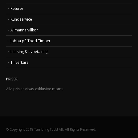
Returer
Kundservice
Allmänna villkor
Jobba på Todd Timber
Leasing & avbetalning
Tillverkare
PRISER
Alla priser visas exklusive moms.
© Copyright 2018 Tumbling Todd AB. All Rights Reserved.