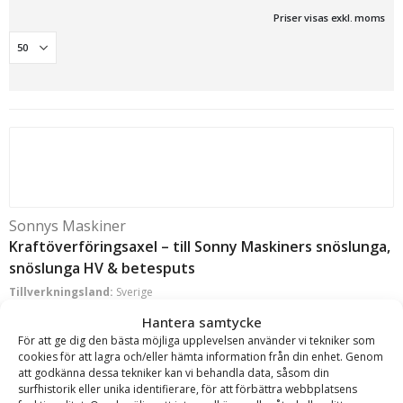
Priser visas exkl. moms
Sonnys Maskiner
Kraftöverföringsaxel – till Sonny Maskiners snöslunga,
snöslunga HV & betesputs
Tillverkningsland:
Sverige
Läs mer
Hantera samtycke
4 729
kr
För att ge dig den bästa möjliga upplevelsen använder vi tekniker som
cookies för att lagra och/eller hämta information från din enhet. Genom
inkl. moms
att godkänna dessa tekniker kan vi behandla data, såsom din
Lägg till i varukorg
surfhistorik eller unika identifierare, för att förbättra webbplatsens