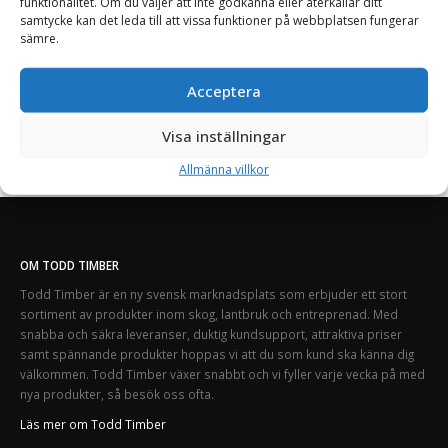
funktionalitet. Om du väljer att inte godkänna eller återkallar ditt
samtycke kan det leda till att vissa funktioner på webbplatsen fungerar
sämre.
Acceptera
Visa inställningar
Allmänna villkor
OM TODD TIMBER
Todd Timber är en ny svensk marknadsplats som erbjuder ett stort
sortiment av produkter inom skog, lantbruk och entreprenad. Med
snabba och säkra leveranser, duktig kundsupport, attraktiva priser
samt spännande produkter hoppas vi att du som kund ska känna dig
välkommen. Todd Timber växer snabbt och vi fyller varje vecka på med
nya produkter, så besök oss ofta.
Läs mer om Todd Timber