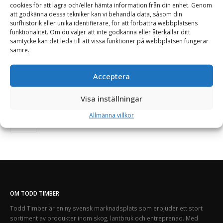
cookies för att lagra och/eller hämta information från din enhet. Genom
Bredd:
170 mm
Djup:
300 mm
Höjd:
260 mm
Vikt:
0.98 kg
att godkänna dessa tekniker kan vi behandla data, såsom din
Läs mer
surfhistorik eller unika identifierare, för att förbättra webbplatsens
funktionalitet. Om du väljer att inte godkänna eller återkallar ditt
Offert!
samtycke kan det leda till att vissa funktioner på webbplatsen fungerar
Begär offert
sämre.
Acceptera
Visa inställningar
Allmänna villkor
OM TODD TIMBER
Todd Timber är en ny svensk marknadsplats som erbjuder ett stort
sortiment av produkter inom skog, lantbruk och entreprenad. Med