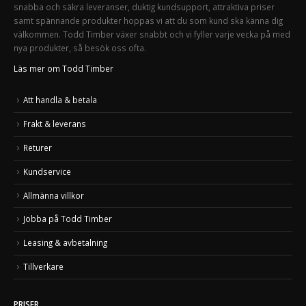
snabba och säkra leveranser, duktig kundsupport, attraktiva priser
samt spännande produkter hoppas vi att du som kund ska känna dig
välkommen. Todd Timber växer snabbt och vi fyller varje vecka på med
nya produkter, så besök oss ofta.
Läs mer om Todd Timber
Att handla & betala
Frakt & leverans
Returer
Kundservice
Allmänna villkor
Jobba på Todd Timber
Leasing & avbetalning
Tillverkare
PRISER