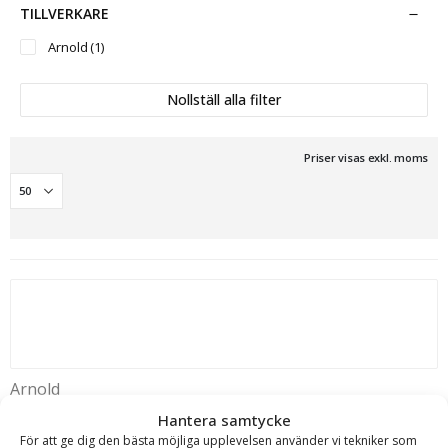
TILLVERKARE
Arnold
(1)
Nollställ alla filter
Priser visas exkl. moms
Arnold
Skogshjälm ECO – med visir och hörselskydd,
Hantera samtycke
ansiktsskydd av metallnät, individuellt inställningsbar
För att ge dig den bästa möjliga upplevelsen använder vi tekniker som