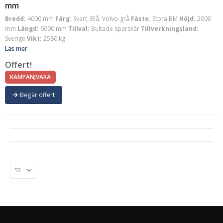
mm
Bredd:
4000 mm
Färg:
Svart, Blå, Volvo-grå
Fäste:
Stora BM
Höjd:
2000
mm
Längd:
6000 mm
Tillval:
Bultade sparskär
Tillverkningsland:
Sverige
Vikt:
2580 kg
Läs mer
Offert!
KAMPANJVARA
Begär offert