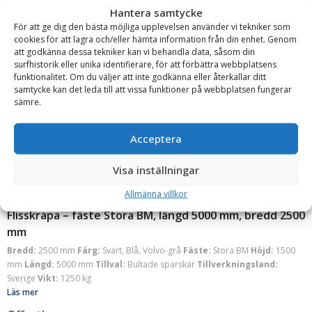
Sverige
Vikt:
1150 kg
Hantera samtycke
Läs mer
För att ge dig den bästa möjliga upplevelsen använder vi tekniker som
cookies för att lagra och/eller hämta information från din enhet. Genom
Offert!
att godkänna dessa tekniker kan vi behandla data, såsom din
KAMPANJVARA
surfhistorik eller unika identifierare, för att förbättra webbplatsens
funktionalitet. Om du väljer att inte godkänna eller återkallar ditt
Begär offert
samtycke kan det leda till att vissa funktioner på webbplatsen fungerar
sämre.
Acceptera
Visa inställningar
Allmänna villkor
Carrus Components
Flisskrapa – fäste Stora BM, längd 5000 mm, bredd 2500
mm
Bredd:
2500 mm
Färg:
Svart, Blå, Volvo-grå
Fäste:
Stora BM
Höjd:
1500
mm
Längd:
5000 mm
Tillval:
Bultade sparskär
Tillverkningsland:
Sverige
Vikt:
1250 kg
Läs mer