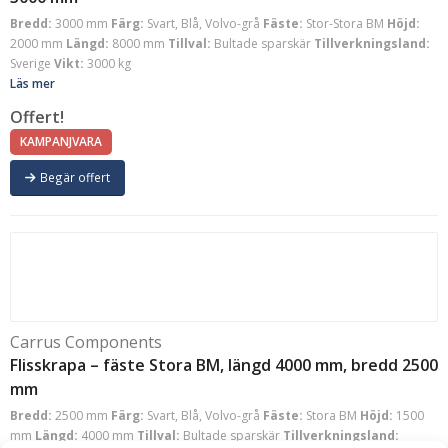
Bredd:
3000 mm
Färg:
Svart, Blå, Volvo-grå
Fäste:
Stor-Stora BM
Höjd:
2000 mm
Längd:
8000 mm
Tillval:
Bultade sparskär
Tillverkningsland:
Sverige
Vikt:
3000 kg
Läs mer
Offert!
KAMPANJVARA
Begär offert
Carrus Components
Flisskrapa – fäste Stora BM, längd 4000 mm, bredd 2500
mm
Bredd:
2500 mm
Färg:
Svart, Blå, Volvo-grå
Fäste:
Stora BM
Höjd:
1500
mm
Längd:
4000 mm
Tillval:
Bultade sparskär
Tillverkningsland: