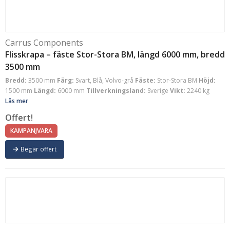
Carrus Components
Flisskrapa – fäste Stor-Stora BM, längd 6000 mm, bredd
3500 mm
Bredd:
3500 mm
Färg:
Svart, Blå, Volvo-grå
Fäste:
Stor-Stora BM
Höjd:
1500 mm
Längd:
6000 mm
Tillverkningsland:
Sverige
Vikt:
2240 kg
Läs mer
Offert!
KAMPANJVARA
Begär offert