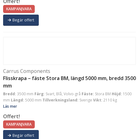
Offert!
KAMPANJVARA
Begär offert
Carrus Components
Flisskrapa – fäste Stora BM, längd 5000 mm, bredd 3500
mm
Bredd:
3500 mm
Färg:
Svart, Blå, Volvo-grå
Fäste:
Stora BM
Höjd:
1500
mm
Längd:
5000 mm
Tillverkningsland:
Sverige
Vikt:
2110 kg
Läs mer
Offert!
KAMPANJVARA
Begär offert