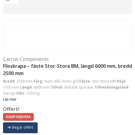
Carrus Components
Flisskrapa – fäste Stor-Stora BM, längd 6000 mm, bredd
2500 mm
Bredd:
2500 mm
Färg:
Svart, Blå, Volvo-grå
Fäste:
Stor-Stora BM
Höjd:
1500 mm
Längd:
6000 mm
Tillval:
Bultade sparskär
Tillverkningsland:
Sverige
Vikt:
1350 kg
Läs mer
Offert!
KAMPANJVARA
Begär offert