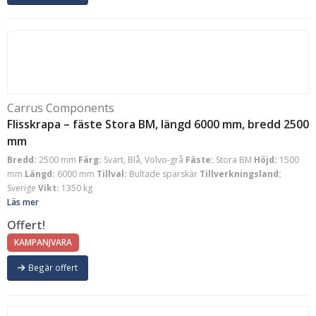
Carrus Components
Flisskrapa – fäste Stora BM, längd 6000 mm, bredd 2500
mm
Bredd:
2500 mm
Färg:
Svart, Blå, Volvo-grå
Fäste:
Stora BM
Höjd:
1500
mm
Längd:
6000 mm
Tillval:
Bultade sparskär
Tillverkningsland:
Sverige
Vikt:
1350 kg
Läs mer
Offert!
KAMPANJVARA
Begär offert