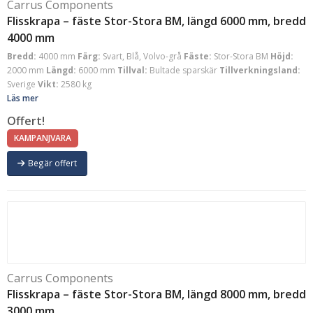
Carrus Components
Flisskrapa – fäste Stor-Stora BM, längd 6000 mm, bredd
4000 mm
Bredd:
4000 mm
Färg:
Svart, Blå, Volvo-grå
Fäste:
Stor-Stora BM
Höjd:
2000 mm
Längd:
6000 mm
Tillval:
Bultade sparskär
Tillverkningsland:
Sverige
Vikt:
2580 kg
Läs mer
Offert!
KAMPANJVARA
Begär offert
Carrus Components
Flisskrapa – fäste Stor-Stora BM, längd 8000 mm, bredd
3000 mm