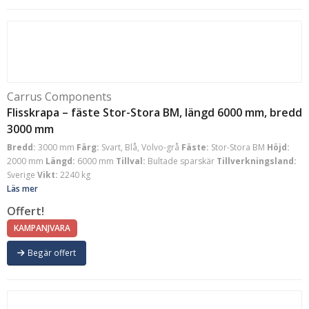
Carrus Components
Flisskrapa – fäste Stor-Stora BM, längd 6000 mm, bredd
3000 mm
Bredd:
3000 mm
Färg:
Svart, Blå, Volvo-grå
Fäste:
Stor-Stora BM
Höjd:
2000 mm
Längd:
6000 mm
Tillval:
Bultade sparskär
Tillverkningsland:
Sverige
Vikt:
2240 kg
Läs mer
Offert!
KAMPANJVARA
Begär offert