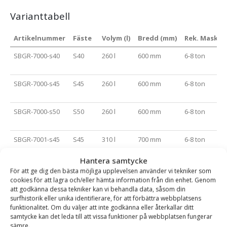
Varianttabell
Artikelnummer
Fäste
Volym (l)
Bredd (mm)
Rek. Maskinv
SBGR-7000-s40
S40
260 l
600 mm
6-8 ton
SBGR-7000-s45
S45
260 l
600 mm
6-8 ton
SBGR-7000-s50
S50
260 l
600 mm
6-8 ton
SBGR-7001-s45
S45
310 l
700 mm
6-8 ton
Hantera samtycke
SBGR-7001-s50
S50
310 l
700 mm
6-8 ton
För att ge dig den bästa möjliga upplevelsen använder vi tekniker som
cookies för att lagra och/eller hämta information från din enhet. Genom
att godkänna dessa tekniker kan vi behandla data, såsom din
SBGR-7002-s45
S45
320 l
800 mm
6-8 ton
surfhistorik eller unika identifierare, för att förbättra webbplatsens
funktionalitet. Om du väljer att inte godkänna eller återkallar ditt
samtycke kan det leda till att vissa funktioner på webbplatsen fungerar
SBGR-7002-s50
S50
320 l
800 mm
6-8 ton
sämre.