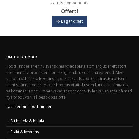
Carrus Components
Offert!
Begär offert
OM TODD TIMBER
Todd Timber är en ny svensk marknadsplats som erbjuder ett stort
sortiment av produkter inom skog, lantbruk och entreprenad. Med
snabba och säkra leveranser, duktig kundsupport, attraktiva priser
samt spännande produkter hoppas vi att du som kund ska känna dig
välkommen. Todd Timber växer snabbt och vi fyller varje vecka på med
nya produkter, så besök oss ofta.
Läs mer om Todd Timber
Att handla & betala
Frakt & leverans