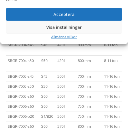
SBGR-7003-s45
S45
380 l
700 mm
8-11 ton
Acceptera
Visa inställningar
SBGR-7003-s50
S50
380 l
700 mm
8-11 ton
Allmänna villkor
SBGR-7004-s45
S45
420 l
800 mm
8-11 ton
SBGR-7004-s50
S50
420 l
800 mm
8-11 ton
SBGR-7005-s45
S45
500 l
700 mm
11-16 ton
SBGR-7005-s50
S50
500 l
700 mm
11-16 ton
SBGR-7005-s60
S60
500 l
700 mm
11-16 ton
SBGR-7006-s60
S60
560 l
750 mm
11-16 ton
SBGR-7006-b20
S1/B20
560 l
750 mm
11-16 ton
SBGR-7007-s60
S60
570 l
800 mm
11-16 ton