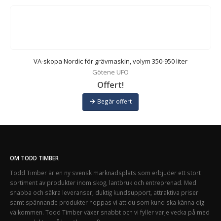
VA-skopa Nordic för grävmaskin, volym 350-950 liter
Götene UFO
Offert!
Begär offert
OM TODD TIMBER
Todd Timber är en ny svensk marknadsplats som erbjuder ett stort
sortiment av produkter inom skog, lantbruk och entreprenad. Med
snabba och säkra leveranser, duktig kundsupport, attraktiva priser
samt spännande produkter hoppas vi att du som kund ska känna dig
välkommen. Todd Timber växer snabbt och vi fyller varje vecka på med