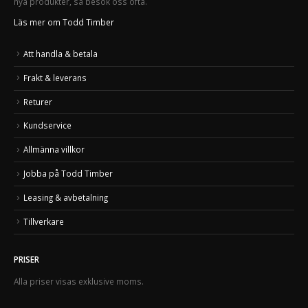
nya produkter, så besök oss ofta.
Läs mer om Todd Timber
Att handla & betala
Frakt & leverans
Returer
Kundservice
Allmänna villkor
Jobba på Todd Timber
Leasing & avbetalning
Tillverkare
PRISER
Alla priser visas exklusive moms.