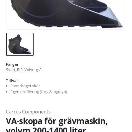
Färger
Svart, Blå, Volvo-grå
Tillval
Framdraget skär
Egen profilering (färg & logotyp)
Carrus Components
VA-skopa för grävmaskin,
volym 200-1400 liter