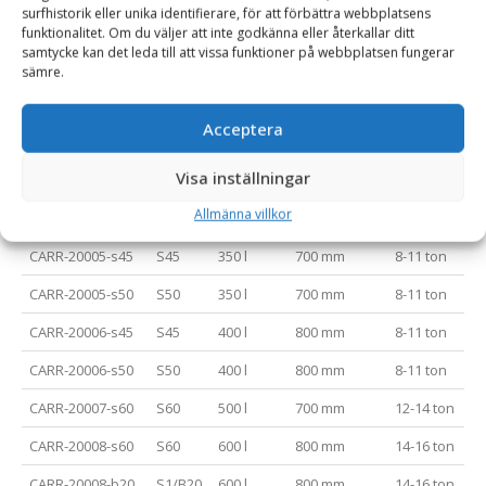
surfhistorik eller unika identifierare, för att förbättra webbplatsens
CARR-20002-s45
S45
250 l
600 mm
6-8 ton
funktionalitet. Om du väljer att inte godkänna eller återkallar ditt
samtycke kan det leda till att vissa funktioner på webbplatsen fungerar
CARR-20002-s50
S50
250 l
600 mm
6-8 ton
sämre.
CARR-20003-s45
S45
290 l
700 mm
6-8 ton
Acceptera
CARR-20003-s50
S50
290 l
700 mm
6-8 ton
Visa inställningar
CARR-20004-s45
S45
320 l
800 mm
6-8 ton
Allmänna villkor
CARR-20004-s50
S50
320 l
800 mm
6-8 ton
CARR-20005-s45
S45
350 l
700 mm
8-11 ton
CARR-20005-s50
S50
350 l
700 mm
8-11 ton
CARR-20006-s45
S45
400 l
800 mm
8-11 ton
CARR-20006-s50
S50
400 l
800 mm
8-11 ton
CARR-20007-s60
S60
500 l
700 mm
12-14 ton
CARR-20008-s60
S60
600 l
800 mm
14-16 ton
CARR-20008-b20
S1/B20
600 l
800 mm
14-16 ton