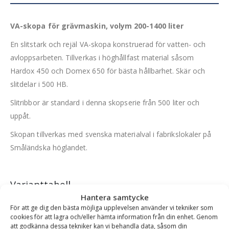
VA-skopa för grävmaskin, volym 200-1400 liter
En slitstark och rejäl VA-skopa konstruerad för vatten- och
avloppsarbeten. Tillverkas i höghållfast material såsom
Hardox 450 och Domex 650 för bästa hållbarhet. Skär och
slitdelar i 500 HB.
Slitribbor är standard i denna skopserie från 500 liter och
uppåt.
Skopan tillverkas med svenska materialval i fabrikslokaler på
Småländska höglandet.
Varianttabell
Hantera samtycke
Artikelnummer
Fäste
Volym (l)
Bredd (mm)
Rek. Maskinv
För att ge dig den bästa möjliga upplevelsen använder vi tekniker som
cookies för att lagra och/eller hämta information från din enhet. Genom
CARR-20001-s40
S40
200 l
500 mm
4-6 ton
att godkänna dessa tekniker kan vi behandla data, såsom din