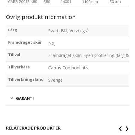
CARR-20015-s80
S80
1400 l
1100 mm
30 ton
Övrig produktinformation
Färg
Svart, Blå, Volvo-grå
Framdraget skär
Nej
Tillval
Framdraget skär, Egen profilering (färg & lo
Tillverkare
Carrus Components
Tillverkningsland
Sverige
GARANTI
‹
›
RELATERADE PRODUKTER