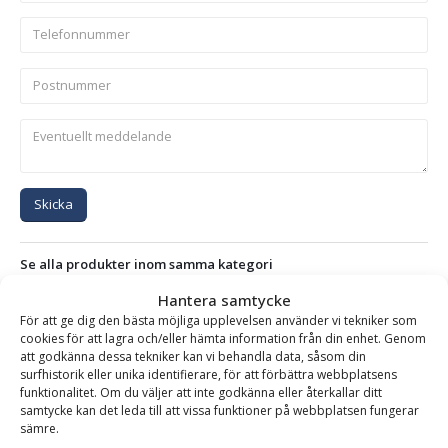
Skicka
Se alla produkter inom samma kategori
Upplastskopor
Upplastskopor på kampanj
Hantera samtycke
För att ge dig den bästa möjliga upplevelsen använder vi tekniker som
cookies för att lagra och/eller hämta information från din enhet. Genom
att godkänna dessa tekniker kan vi behandla data, såsom din
BESKRIVNING
surfhistorik eller unika identifierare, för att förbättra webbplatsens
funktionalitet. Om du väljer att inte godkänna eller återkallar ditt
samtycke kan det leda till att vissa funktioner på webbplatsen fungerar
sämre.
Upplastskopa – fäste Stor-Stora BM, volym 5400 liter,