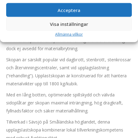
bredd 3400 mm, med sparskär
Acceptera
Denna slitstarka lastskopa är utformad för att hantera stora
Visa inställningar
mängder förädlat material, såsom jord, stenkross och
liknande, med hög effektivitet och precision. Konstruktionen
Allmänna villkor
minimerar spill och är optimerad för låg bränsleförbrukning –
dock ej avsedd för materialbrytning.
Skopan är särskilt populär vid dagbrott, stenbrott, stenkrossar
och återvinningscentraler, samt vid upplagslastning
(“rehandling”). Upplastskopan är konstruerad för att hantera
materialvikter upp till 1800 kg/kubik.
Med en lång botten, optimerade spillskydd och välvda
sidoplåtar ger skopan maximal inträngning, hög dragkraft,
fyllnadsfaktor och säker materialhållning.
Tillverkad i Sävsjö på Småländska höglandet, denna
upplagslastskopa kombinerar lokal tillverkningskompetens
med robust funktionalitet.