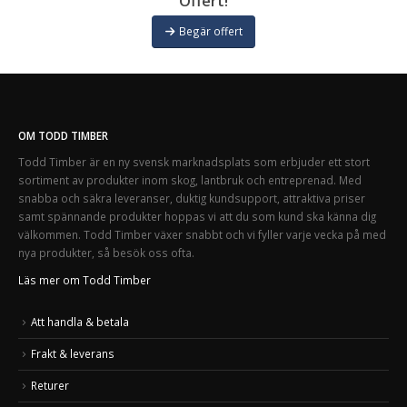
Offert!
Begär offert
OM TODD TIMBER
Todd Timber är en ny svensk marknadsplats som erbjuder ett stort
sortiment av produkter inom skog, lantbruk och entreprenad. Med
snabba och säkra leveranser, duktig kundsupport, attraktiva priser
samt spännande produkter hoppas vi att du som kund ska känna dig
välkommen. Todd Timber växer snabbt och vi fyller varje vecka på med
nya produkter, så besök oss ofta.
Läs mer om Todd Timber
Att handla & betala
Frakt & leverans
Returer