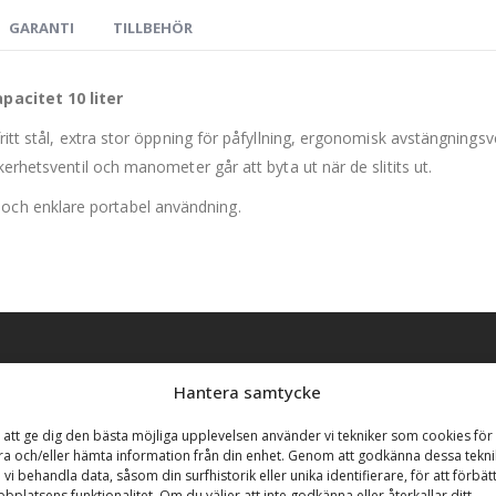
GARANTI
TILLBEHÖR
pacitet 10 liter
itt stål, extra stor öppning för påfyllning, ergonomisk avstängningsve
kerhetsventil och manometer går att byta ut när de slitits ut.
ch enklare portabel användning.
Hantera samtycke
 att ge dig den bästa möjliga upplevelsen använder vi tekniker som cookies för 
ra och/eller hämta information från din enhet. Genom att godkänna dessa tekni
 vi behandla data, såsom din surfhistorik eller unika identifierare, för att förbät
bplatsens funktionalitet. Om du väljer att inte godkänna eller återkallar ditt