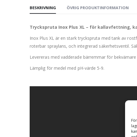
BESKRIVNING
ÖVRIG PRODUKTINFORMATION
Tryckspruta Inox Plus XL – för kallavfettning, ka
Inox Plus XL är en stark tryckspruta med tank av rostfr
roterbar spraylans, och integrerad säkerhetsventil. Sä
Levereras med vadderade bärremmar för bekvämare o
Lämplig för medel med pH-värde 5-9.
För
lag
kan
web