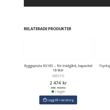
RELATERADE PRODUKTER
ård, kapacitet
Ryggspruta RS185 – för trädgård, kapacitet
Trycksp
18 liter
MESTO
2 474
kr
inkl. moms
I lager
rg
Lägg till i varukorg