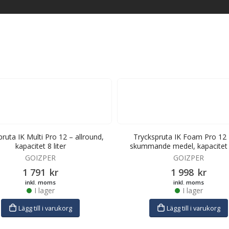
ruta IK Multi Pro 12 – allround,
Tryckspruta IK Foam Pro 12 
kapacitet 8 liter
skummande medel, kapacitet 6
GOIZPER
GOIZPER
1 791
kr
1 998
kr
inkl. moms
inkl. moms
I lager
I lager
Lägg till i varukorg
Lägg till i varukorg