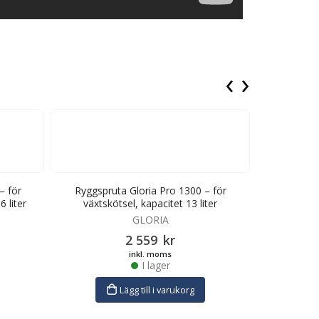
‹
›
– för
Ryggspruta Gloria Pro 1300 – för
Batteridrive
 liter
växtskötsel, kapacitet 13 liter
växtsk
GLORIA
2 559
kr
inkl. moms
I lager
Lägg till i varukorg