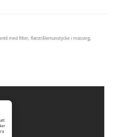
ntil med filter, flatstrålemunstycke i mässing,
att
ker
tra