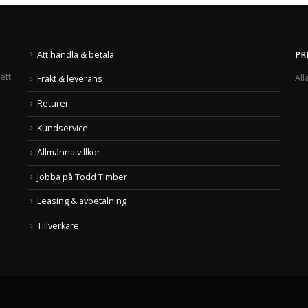
Att handla & betala
PR
ett
All
Frakt & leverans
Returer
Kundservice
Allmänna villkor
Jobba på Todd Timber
Leasing & avbetalning
Tillverkare