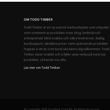
OM TODD TIMBER
Todd Timber är en ny svensk marknadsplats som erbjuder 
stort sortiment av produkter inom skog, lantbruk och
entreprenad. Med snabba och säkra leveranser, duktig
kundsupport, attraktiva priser samt spännande produkter
hoppas vi att du som kund ska känna dig välkommen. Todd
Timber växer snabbt och vi fyller varje vecka på med nya
produkter, så besök oss ofta.
Läs mer om Todd Timber
© Copyright 2018 Tumbling Todd AB. All Rights Reserved.