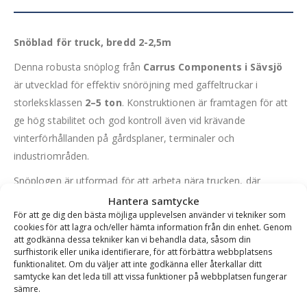
Snöblad för truck, bredd 2-2,5m
Denna robusta snöplog från
Carrus Components i Sävsjö
är utvecklad för effektiv snöröjning med gaffeltruckar i
storleksklassen
2–5 ton
. Konstruktionen är framtagen för att
ge hög stabilitet och god kontroll även vid krävande
vinterförhållanden på gårdsplaner, terminaler och
industriområden.
Snöplogen är utformad för att arbeta nära trucken, där
belastningen tas upp via lyftmasten genom den nedre balken.
Hantera samtycke
För att ge dig den bästa möjliga upplevelsen använder vi tekniker som
Det ger en stabil plogning med minskat slitage på både truck
cookies för att lagra och/eller hämta information från din enhet. Genom
och förare.
att godkänna dessa tekniker kan vi behandla data, såsom din
surfhistorik eller unika identifierare, för att förbättra webbplatsens
Gaffeltunnlarna är anpassade för truckgafflar med
funktionalitet. Om du väljer att inte godkänna eller återkallar ditt
maxdimension 170 × 70 mm
som standard.
samtycke kan det leda till att vissa funktioner på webbplatsen fungerar
sämre.
Fördelar: