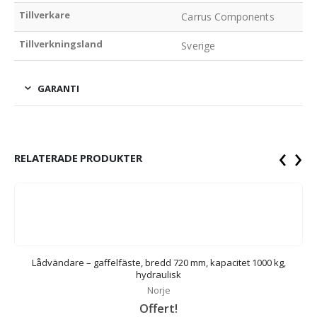
Tillverkare
Carrus Components
Tillverkningsland
Sverige
GARANTI
‹
›
RELATERADE PRODUKTER
0
Lådvändare – gaffelfäste, bredd 720 mm, kapacitet 1000 kg,
S
hydraulisk
Norje
Offert!