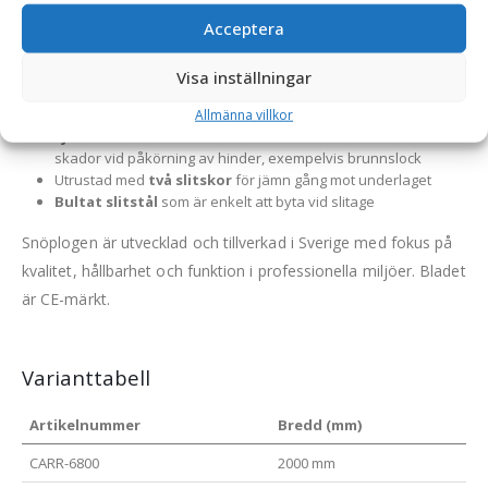
Svensktillverkad snöplog från Carrus Components
Acceptera
Ställbart blad,
30° höger/vänster genom 3 lägen
som
ändras manuellt
Visa inställningar
Plogblad tillverkat i höghållfast konstruktionsstål
Skärstål i Hardox
för lång livslängd och hög slitstyrka
Allmänna villkor
Fjädrande bladkonstruktion
som reducerar risken för
skador vid påkörning av hinder, exempelvis brunnslock
Utrustad med
två slitskor
för jämn gång mot underlaget
Bultat slitstål
som är enkelt att byta vid slitage
Snöplogen är utvecklad och tillverkad i Sverige med fokus på
kvalitet, hållbarhet och funktion i professionella miljöer. Bladet
är CE-märkt.
Varianttabell
Artikelnummer
Bredd (mm)
CARR-6800
2000 mm