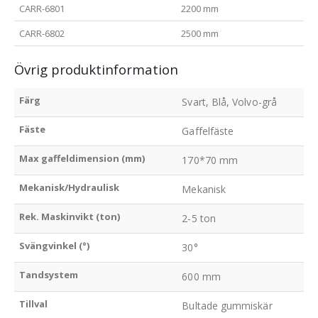
CARR-6801
2200 mm
CARR-6802
2500 mm
Övrig produktinformation
Färg
Svart, Blå, Volvo-grå
Fäste
Gaffelfäste
Max gaffeldimension (mm)
170*70 mm
Mekanisk/Hydraulisk
Mekanisk
Rek. Maskinvikt (ton)
2-5 ton
Svängvinkel (°)
30°
Tandsystem
600 mm
Tillval
Bultade gummiskär